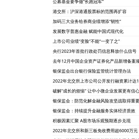
公募基金要争做“长跑冠军”
港交所：沪深港通股票标的范围再扩容
加码三大业务给券商业绩增添“韧性”
发展数字普惠金融 赋能中国式现代化
上市公司业绩“变脸”不能“一变了之”
央行2023年首批行政处罚信息释放什么信号
去年12月中国企业资产证券化产品新增备案规模
银保监会出台银行保险监管统计管理办法
2022年北交所上市公司公开发行融资累计达16
破解“成长的烦恼” 让中小微企业发展更有信
银保监会：防范化解金融风险攻坚战取得重
银保监会：持续提升金融服务实体经济质效
积极因素汇聚 A股市场乐观预期逐步兑现
2022年北交所和新三板免收费用超6000万元