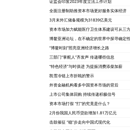
证监会印发2023年度立法工作计划
全面注册制助推资本市场更好服务实体经济
3月末外汇储备规模为31839亿美元
资本市场加力赋能医疗卫生体系建设可从三
博鳌亚洲论坛，在不确定的世界中探寻确定
“博鳌时刻”照亮亚洲经济增长之路
三部门“掌舵人”齐发声 传递哪些信息
“特色经济”与时俱进 为提振消费添柴加薪
凯雪冷链上市折戟的警示
外资金融机构看多中国资本市场的背后
上市公司集体回购 持续传递积极信号
资本市场打假 “打”的究竟是什么？
2月份我国人民币贷款增加1.81万亿元
击鼓催征 “稳”步走向中国式现代化