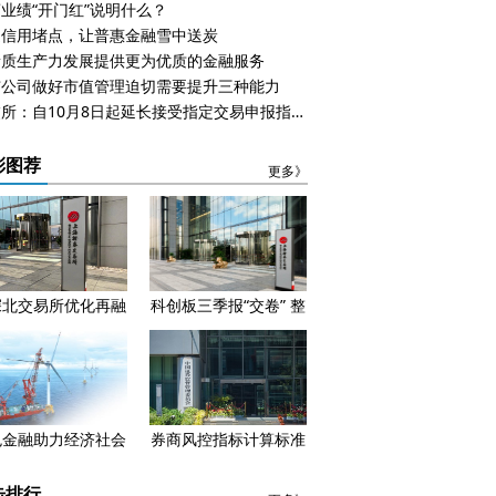
业绩“开门红”说明什么？
通信用堵点，让普惠金融雪中送炭
新质生产力发展提供更为优质的金融服务
市公司做好市值管理迫切需要提升三种能力
上交所：自10月8日起延长接受指定交易申报指令时间
彩图荐
更多》
深北交易所优化再融
科创板三季报“交卷” 整
资 释放3个信号
体业绩呈现升势
色金融助力经济社会
券商风控指标计算标准
高质量发展
迎来新调整 明年起正
式施行
击排行