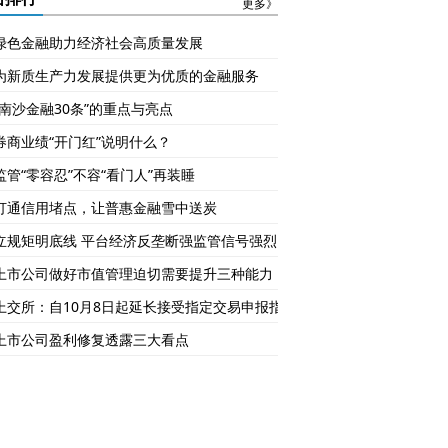
更多》
绿色金融助力经济社会高质量发展
为新质生产力发展提供更为优质的金融服务
“南沙金融30条”的重点与亮点
券商业绩“开门红”说明什么？
监管“零容忍”不容“看门人”再装睡
打通信用堵点，让普惠金融雪中送炭
立规矩明底线 平台经济反垄断强监管信号强烈
上市公司做好市值管理迫切需要提升三种能力
上交所：自10月8日起延长接受指定交易申报指令时间
上市公司盈利修复透露三大看点