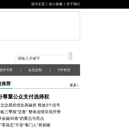
设为主页
|
加入收藏
|
关于我们
|
|
领导书库
会员定制
VIP专供
道推荐
更多》
分尊重公众支付选择权
北交易所优化再融资 释放3个信号
板三季报“交卷” 整体业绩呈现升势
沙金融30条”的重点与亮点
“零容忍”不容“看门人”再装睡