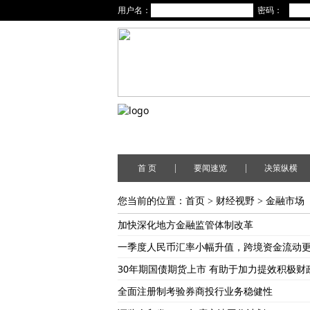
用户名：
密码：
|
|
首 页
要闻速览
决策纵横
您当前的位置：
首页
>
财经视野
>
金融市场
加快深化地方金融监管体制改革
一季度人民币汇率小幅升值，跨境资金流动更
30年期国债期货上市 有助于加力提效积极财
全面注册制考验券商投行业务稳健性