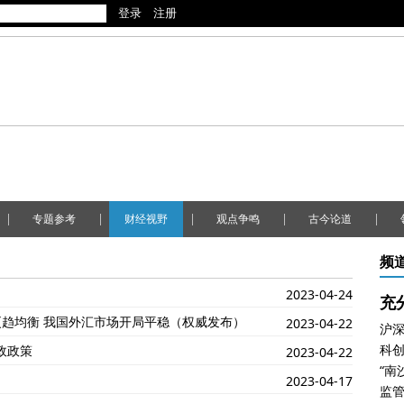
|
|
|
|
|
专题参考
财经视野
观点争鸣
古今论道
频
2023-04-24
充
趋均衡 我国外汇市场开局平稳（权威发布）
2023-04-22
沪深
科创
政政策
2023-04-22
“南
2023-04-17
监管