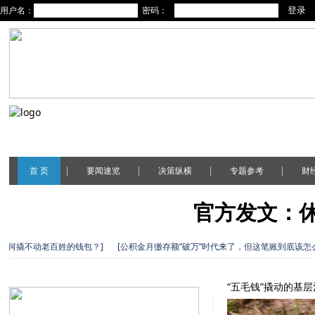
用户名：
密码：
|
|
|
|
首 页
要闻速览
决策纵横
专题参考
财
官方发文：
为何撬不动老百姓的钱包？]
[公积金月缴存额“破万”时代来了，但这笔账到底该怎么
深圳那个坑两天就
易修