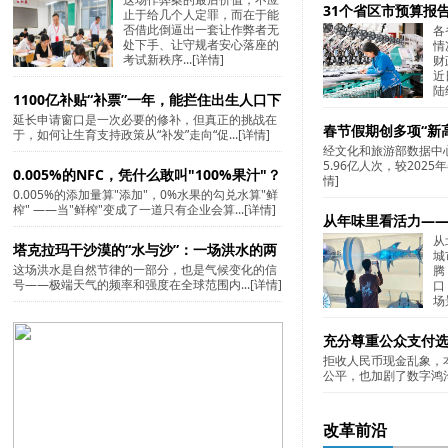
31个省区市预算报
止于给几个人定罪，而在于能
否借此倒逼出一套让作弊者无
各
处下手、让守规者安心落座的
情
考试新秩序...
[详情]
财
近
陆
1100亿补贴“补票”一年，能拦住出生人口下
延长申请窗口是一次必要的修补，但真正的挑战在
滑吗
春节假期创多项“新
于，如何让生育支持政策从“补发”走向“促...
[详情]
经文化和旅游部数据中
5.96亿人次，较2025
0.005%的NFC，凭什么敢叫"100%果汁"？
情]
0.005%的添加量算"添加"，0%水果的勾兑水算"鲜
榨" ——当"鲜榨"变成了一道只有企业会算...
[详情]
从年味里看活力——
从
塔克拉玛干沙漠的“水与沙”：一场洪水的两
城
这场洪水是自然节律的一部分，也是气候变化的信
腾
面叙事
号——极端天气的频率和强度在全球范围内...
[详情]
口
场
充分尊重公众支付
拒收人民币现金乱象，
公平，也加剧了数字鸿沟
改革前沿