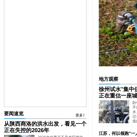
地方观察
徐州试水“集中
正在重估一座
卧
乎
水
要闻速览
更多》
过
值
从陕西商洛的洪水出发，看见一个
正在失控的2026年
江苏，何以领跑"一