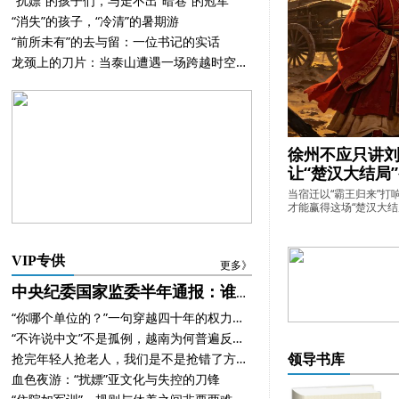
“扰嫖”的孩子们，与走不出“暗巷”的冠军
“消失”的孩子，“冷清”的暑期游
“前所未有”的去与留：一位书记的实话
龙颈上的刀片：当泰山遭遇一场跨越时空的冒犯
徐州不应只讲刘
让“楚汉大结局
当宿迁以“霸王归来”打
才能赢得这场“楚汉大结局”
VIP专供
更多》
中央纪委国家监委半年通报：谁的风险最高？
“你哪个单位的？”一句穿越四十年的权力话语
“不许说中文”不是孤例，越南为何普遍反华？
抢完年轻人抢老人，我们是不是抢错了方向？
领导书库
血色夜游：“扰嫖”亚文化与失控的刀锋