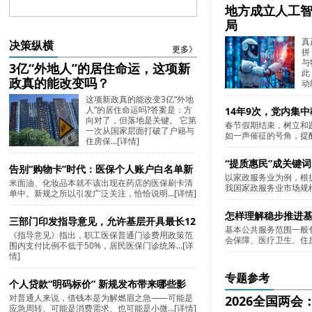
地方成立人工智
局
真
决策纵横
更多》
拼
与
3亿“外地人”的居住命运，这项新
此
政真的能改变吗？
动
这项新政真的能改变3亿“外地
人”的居住命运吗?答案是：方
14年9次，党内集中
向对了，但落地是关键。 它第
春节假期结束，树立和
一次从国家层面打破了户籍与
如一声催征的号角，提醒
住房保...
[详情]
“提质惠民”成关键
告别“购物卡”时代：医保个人账户白名单新
以家政服务业为例，根据
米面油、化妆品本就不该出现在药店的医保刷卡清
规如何守住制度底线
我国家政服务业市场规模达
单中。新规之所以引发广泛关注，恰恰说明...
[详情]
怎样理解稳步推进
三部门印发指导意见，允许基层开具最长12
基本公共服务范围一般
《指导意见》指出，职工医保普通门诊费用政策范
周用药长处方
会保障、医疗卫生、住房
围内支付比例不低于50%，居民医保门诊统筹...
[详
情]
专题参考
个人贷款“明码标价” 新规发布带来哪些影
对普通人来说，借钱本是为解燃眉之急——可能是
2026全国两
响？
应急周转、可能是消费需求、也可能是小微...
[详情]