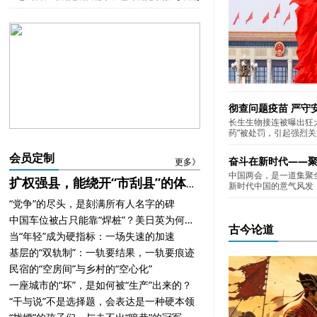
彻查问题疫苗 严守
长生生物接连被曝出狂
药”被处罚，引起强烈关
会员定制
奋斗在新时代——
更多》
中国两会，是一道集聚
扩权强县，能绕开“市刮县”的体制死结吗？
新时代中国的意气风发，
“党争”的尽头，是刻满所有人名字的碑
中国车位被占只能靠“焊桩”？美日英为何治得了
古今论道
当“年轻”成为硬指标：一场失速的加速
基层的“双轨制”：一轨要结果，一轨要痕迹
民宿的“空房间”与乡村的“空心化”
一座城市的“坏”，是如何被“生产”出来的？
“干与说”不是选择题，会表达是一种硬本领