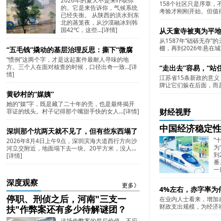
2026年的夏天不是来吓唬你
158个社区只是序章
的。它是来告诉你，气候系统
考验才刚刚开始。但值得
已经失衡。 从陕西的洪水到东
北的蒸笼夜，从沙漠融冰到韩
国42℃，这些...
[详情]
从天童寺被夷为平
从1587年“础砾无存”
风四百年时空对话
棚，再到2026年悬在城
“五毛钱”撬动的基层治理反思：撕下“微腐
“惯例”这两个字，才是这起案件最耐人寻味的地
败”的“惯例”遮羞布
方。三个人在面对核查的时候，口径出奇一致...
[详
“走出去”容易，“站
情]
江苏省15条新政的意
专利客场
牌让它们躲在后面，而是
黄砂村的“媒姨”
她的“媒”字，既是藏了二十年的壳，也是最终揭开
罪证的线头。村子记得那个嘴甜手快的女人...
[详情]
财经视野
中国经济稳定
深圳那个坑两天就不见了，但有些东西塌了
“
2026年8月4日上午9点，深圳滨海大道西行方向沙
就没那么容易修
为
河立交附近，地面塌下去一块。20平方米，没人...
到
[详情]
番
一
深度观察
更多》
4%左右，赤字率为
停职、刑侦之后，河南"三支一
在业内人士看来，增加
财政支出规模，为经济社
扶"作弊案还有多少待解谜团？
这场作弊案的最后价值，不应