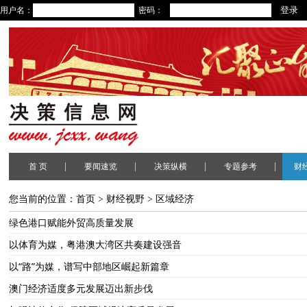
用户名：
密码：
|
|
|
|
首 页
要闻速览
决策纵横
专题参考
财
您当前的位置：
首页
>
财经视野
>
区域经济
绿色港口赋能外贸高质量发展
以体育为媒，粤港澳大湾区共奏建设强音
以“路”为媒，谱写中部地区崛起新篇章
澳门经济适度多元发展迈出新步伐