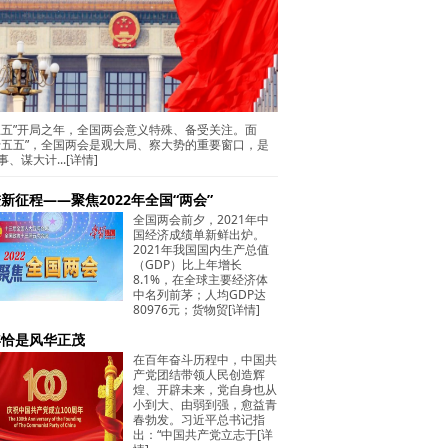
五五”开局之年，全国两会意义特殊、备受关注。面
十五五”，全国两会是观大局、察大势的重要窗口，是
事、谋大计...
[详情]
新征程——聚焦2022年全国“两会”
全国两会前夕，2021年中
国经济成绩单新鲜出炉。
2021年我国国内生产总值
（GDP）比上年增长
8.1%，在全球主要经济体
中名列前茅；人均GDP达
80976元；货物贸
[详情]
年恰是风华正茂
在百年奋斗历程中，中国共
产党团结带领人民创造辉
煌、开辟未来，党自身也从
小到大、由弱到强，愈益青
春勃发。习近平总书记指
出：“中国共产党立志于
[详