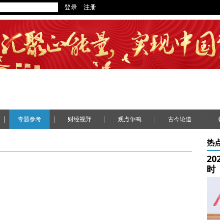
|
|
|
|
|
专题参考
财经视野
观点争鸣
古今论道
热
2
时