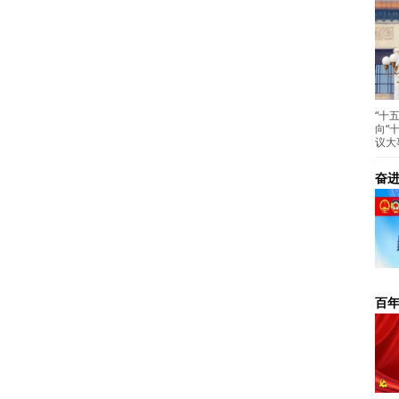
“十
向“
议大
奋进
百