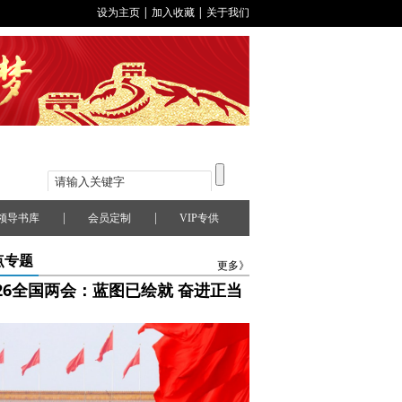
设为主页
|
加入收藏
|
关于我们
|
|
领导书库
会员定制
VIP专供
点专题
更多》
026全国两会：蓝图已绘就 奋进正当