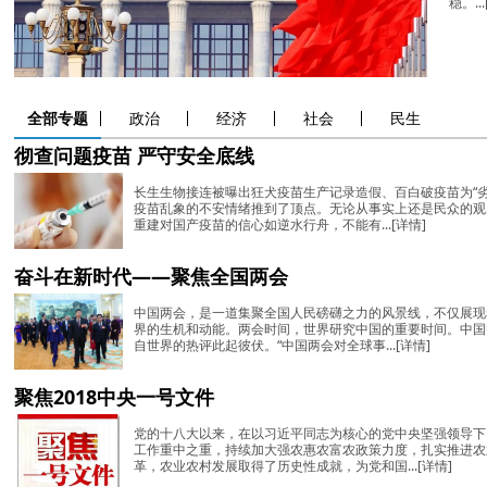
稳。...
全部专题
政治
经济
社会
民生
彻查问题疫苗 严守安全底线
长生生物接连被曝出狂犬疫苗生产记录造假、百白破疫苗为“
疫苗乱象的不安情绪推到了顶点。无论从事实上还是民众的观
重建对国产疫苗的信心如逆水行舟，不能有...
[详情]
奋斗在新时代——聚焦全国两会
中国两会，是一道集聚全国人民磅礴之力的风景线，不仅展现
界的生机和动能。两会时间，世界研究中国的重要时间。中国
自世界的热评此起彼伏。“中国两会对全球事...
[详情]
聚焦2018中央一号文件
党的十八大以来，在以习近平同志为核心的党中央坚强领导下
工作重中之重，持续加大强农惠农富农政策力度，扎实推进农
革，农业农村发展取得了历史性成就，为党和国...
[详情]