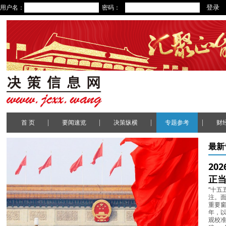
用户名：
密码：
|
|
|
|
首 页
要闻速览
决策纵横
专题参考
财
最新
20
正
“十五
注。面
重要
年，以
观校