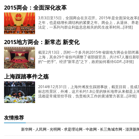
2015两会：全面深化改革
3月3日至15日，全国两会在京召开。2015年是全面深化改
之年，也是稳增长调结构的紧要之年。两会上，从退休、养老
法定，一系列与群众利益息息相关的民生改革时间...
[详情]
2015地方两会：新常态 新变化
截至2月13日，历时一个多月的2015年省级地方两会全部
上海，其余29个省份均调整了省部级官员，共计67人履任新
的“一把手”。经济“新常态”之下，政府如何看待GDP...
[详情]
上海踩踏事件之殇
2014年12月31日，上海外滩发生踩踏事故，截至目前，造成
标志性景区，外滩，这片长约1.8公里的狭长地带从来都是上
流都是常规管控手段，负责相关工作的黄浦警方甚至...
[详情]
友情推荐
新华网
-
人民网
-
光明网
-
求是理论网
-
中政网
-
长三角城市网
-
澎湃新