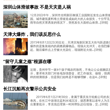
深圳山体滑坡事故 不是天灾是人祸
12月20日中午，深圳市光明新区柳溪工业园附近发生山体滑
园。城市建筑废料堆土滑坡造成如此大的人命损失，十分罕见
雨等自然灾害诱发的情况下，突然发生大面积山体滑...
[详情]
天津大爆炸，我们该反思什么
2015年8月12日23:30左右，天津滨海新区第五大街与跃
爆炸的是集装箱内的易燃易爆物品。现场火光冲天，在强烈爆
起。随后爆炸点上空被火光染红，现场附近火焰...
[详情]
“留守儿童之殇”根源在哪
近期，贵州毕节一家4个孩子喝农药致死，不免让公众扼腕叹
示，要求有关部门对各地加强督促，把工作做实、做细，强调
样的猜测很多，但是我们始终是不能够理解，在这4...
[详情]
长江沉船再次警示公共安全
2015年6月1日21时30分，隶属于重庆东方轮船公司的
卷风，在长江中游湖北监利水域沉没，据悉乘客以老年人为主
出重要批示，李克强总理第一时间带队赶往现场，交...
[详情]