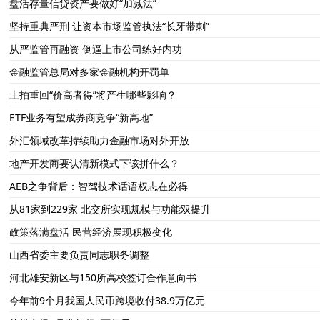
盘活存量信贷资产要做好“加减法”
坚持重典严刑 让资本市场监管执法“长牙带刺”
从严监管再融资 倒逼上市公司练好内功
金融监管总局对多家金融机构开罚单
土拍重回“价高者得”将产生哪些影响？
ETF业务有望成券商竞争“新高地”
外汇领域改革持续助力金融市场对外开放
地产开发商要认清新模式下该拼什么？
AEB之争背后：智驾技术话语权志在必得
从81家到229家 北交所实现规模与功能双提升
政策落满盘活 民营经济展现积极变化
山西省委主要负责同志职务调整
河北雄安新区与150所高校签订合作意向书
今年前9个月我国人民币跨境收付38.9万亿元