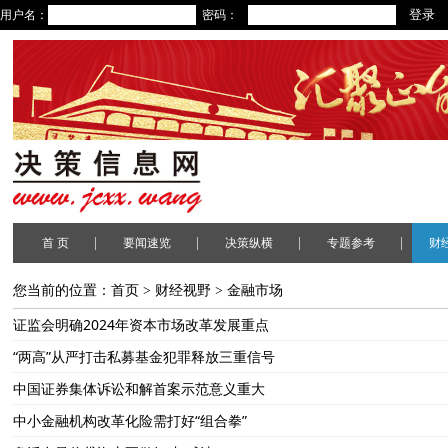
用户名：
密码：
|
|
|
|
首 页
要闻速览
决策纵横
专题参考
财
您当前的位置：
首页
>
财经视野
>
金融市场
证监会明确2024年资本市场改革发展重点
“两高”从严打击私募基金犯罪释放三重信号
中国证券集体诉讼和解首案示范意义重大
中小金融机构改革化险需打好“组合拳”