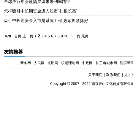
全球央行年会谨慎展望未来利率路径
怎样吸引中长期资金进入股市“扎根长高”
吸引中长期资金入市是系统工程 必须抓紧抓好
2
478
首页
上一页
1
3
4
5
6
7
8
9
10
下一页
尾页
友情推荐
新华网
-
人民网
-
光明网
-
求是理论网
-
中政网
-
长三角城市网
-
澎湃新
关于我们
|
联系我们
|
人才
Copyright © 2007 - 2022 南京睿山文化传媒有限公司 Al