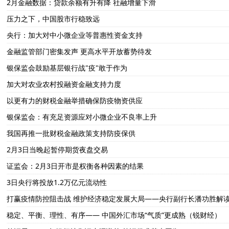
2月金融数据：贷款余额有升有降 社融增量下滑
压力之下，中国股市行稳致远
央行：加大对中小微企业等普惠性资金支持
金融监管部门密集发声 更高水平开放蓄势待发
银保监会鼓励基层银行战"疫"敢于作为
加大对农业农村投融资金融支持力度
以更有力的财税金融举措确保防疫物资供应
银保监会：有充足资源应对小微企业不良率上升
我国再推一批财税金融政策支持防疫保供
2月3日当晚起暂停期货夜盘交易
证监会：2月3日开市是权衡各种因素的结果
3日央行将投放1.2万亿元流动性
打赢疫情防控阻击战 维护经济稳定发展大局——央行副行长潘功胜解
稳定、平衡、理性、有序—— 中国外汇市场“气质”更成熟（锐财经）