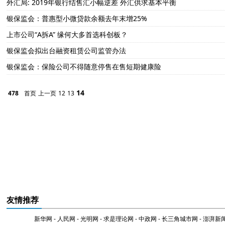
外汇局: 2019年银行结售汇小幅逆差 外汇供求基本平衡
银保监会：普惠型小微贷款余额去年末增25%
上市公司“A拆A” 缘何大多首选科创板？
银保监会拟出台融资租赁公司监管办法
银保监会：保险公司不得随意停售在售短期健康险
14
478
首页
上一页
12
13
友情推荐
新华网
-
人民网
-
光明网
-
求是理论网
-
中政网
-
长三角城市网
-
澎湃新