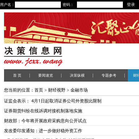
用户名：
密码：
|
|
|
|
首 页
要闻速览
决策纵横
专题参考
财
您当前的位置：
首页
>
财经视野
>
金融市场
证监会表示： 4月1日起取消证券公司外资股比限制
证券期货纠纷在线诉调对接机制落地实施
财政部：今年将开展政府采购意向公开试点
发改委印发通知：进一步做好稳外资工作