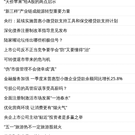
“天价苹果”给A股的两点启示
“新三样”产业链成能源转型重要力量
央行：延续实施普惠小微贷款支持工具和保交楼贷款支持计划
深化债券注册制改革指导意见发布
陆家嘴论坛传出哪些积极信号？
上市公司反不正当竞争要学会“防”又要懂得“治”
可转债退市带来的危与机
“伪”市值管理不会侥幸成“真”
金融服务加强 一季度末普惠型小微企业贷款余额同比增长25.8%
亏损公司的高管应该享受高薪吗？
全面注册制激活市场发展“一池春水”
优化营商环境 让消费更有“烟火气”
央企上市公司主动“贴近”投资者是多赢之举
“五一”旅游热不一定旅游股就火