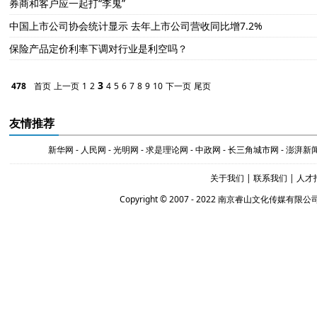
券商和客户应一起打“李鬼”
中国上市公司协会统计显示 去年上市公司营收同比增7.2%
保险产品定价利率下调对行业是利空吗？
3
478
首页
上一页
1
2
4
5
6
7
8
9
10
下一页
尾页
友情推荐
新华网
-
人民网
-
光明网
-
求是理论网
-
中政网
-
长三角城市网
-
澎湃新
关于我们
|
联系我们
|
人才
Copyright © 2007 - 2022 南京睿山文化传媒有限公司 Al