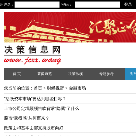
用户名：
密码：
|
|
|
|
首 页
要闻速览
决策纵横
专题参考
财
您当前的位置：
首页
>
财经视野
>
金融市场
“活跃资本市场”要达到哪些目标？
上市公司定增频频告吹背后“隐藏”了什么
股市“获得感”从何而来？
政策面和基本面都支持股市向好