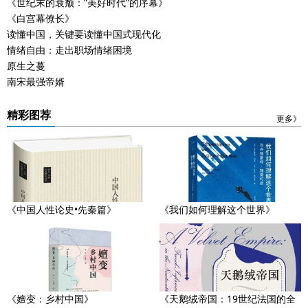
《世纪末的衰颓：“美好时代”的序幕》
《白宫幕僚长》
读懂中国，关键要读懂中国式现代化
情绪自由：走出职场情绪困境
原生之蔓
南宋最强帝婿
精彩图荐
更多》
《中国人性论史•先秦篇》
《我们如何理解这个世界》
《嬗变：乡村中国》
《天鹅绒帝国：19世纪法国的全