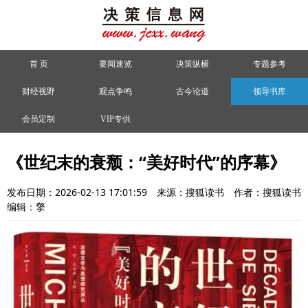
首 页
要闻速览
决策纵横
专题参考
财经视野
观点争鸣
古今论道
领导书库
会员定制
VIP专供
《世纪末的衰颓：“美好时代”的序幕》
发布日期：2026-02-13 17:01:59
来源：搜狐读书
作者：搜狐读书
编辑：擎