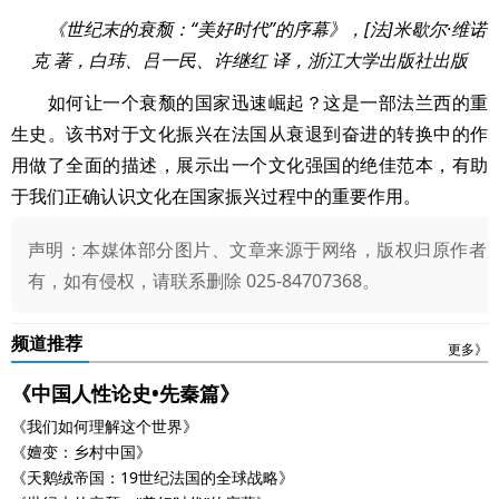
《世纪末的衰颓：“美好时代”的序幕》，[法]米歇尔·维诺
克 著，白玮、吕一民、许继红 译，浙江大学出版社出版
如何让一个衰颓的国家迅速崛起？这是一部法兰西的重
生史。该书对于文化振兴在法国从衰退到奋进的转换中的作
用做了全面的描述，展示出一个文化强国的绝佳范本，有助
于我们正确认识文化在国家振兴过程中的重要作用。
声明：本媒体部分图片、文章来源于网络，版权归原作者
有，如有侵权，请联系删除 025-84707368。
频道推荐
更多》
《中国人性论史•先秦篇》
《我们如何理解这个世界》
《嬗变：乡村中国》
《天鹅绒帝国：19世纪法国的全球战略》