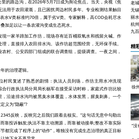
的路边沟，在2026年5月7日成为舆论焦点。当天，央视《焦
无法用于农田灌溉，且已困扰周边村民多年。专业检测结果触目
丽水
地表水Ⅴ类标准约70倍，属于劣Ⅴ类。专家解释，高COD会耗尽水
者叠加足以让一条农灌沟变成生态死水。
九百
现一家羊蹄加工作坊，现场存有近百桶双氧水和残留火碱。作
处理，直接排入农田排水沟。该作坊超范围经营，无环保手续。
精
业农村、公安四部门组成的联合调查组，提级调查。一夜之间，
年的治理逻辑。
位村民复述了熟悉的剧情：执法人员到场，作坊主用水冲洗现
徐
综合行政执法局分局局长杨军在接受采访时称，家庭式作坊比较
一坑
里，沿途排水沟均被黑臭水体覆盖，水体发黑，腥臭刺鼻。一个
重
义为“隐蔽”?
345反映，反映完之后我们跟着去核实。”这句话无意中勾勒出
，而靠投诉触发;执法不靠主动溯源，而靠被动接单;整改不靠实际
“
节都完成了程序上的“动作”，唯独没有完成生态治理的真正目标
一
、让地下水不再异常。