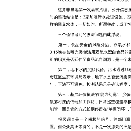
这并非当地第一次尝试治理。公开信息显示
时的整改结论是：3家加装污水处理设施，
样的黑臭水体，一切如昨。所谓整改，成了“整
三个值得追问的纵深问题由此浮现。
第一，食品安全的风险外溢。双氧水和火
3·15晚会曾曝光类似滥用双氧水漂白食品
组的职责是否延伸至食品流向溯源，是一个
第二，地下水的沉默代价。污水通过非硬
贾汪区生态环境局表示，地下水是否受污染
年，下渗不可避免。检测结果只是确认程度
第三，基层环保执法的“能力幻觉”。乡镇
散落村庄的低端加工作坊，日常巡查覆盖率极
能管，而是管的方式长期停留在“单据闭环”，
提级调查是一个积极的信号。跨部门联合
置。但公众真正等待的，不是一次漂亮的应