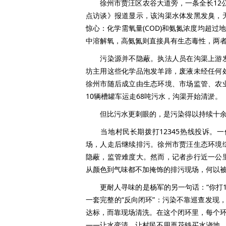
徐州市贾汪区农谷大道旁，一条全长12公里
点访谈》报道显示，该沟渠水体发黑发臭，
惊心：化学需氧量(COD)和氨氮浓度均超过
中溶解氧，高氨氮则直接具有生态毒性，两
污染源并不隐蔽。执法人员在沟渠上游发
坊主用这些化学品泡发羊蹄，废液未经任何
徐州市随后成立由生态环境、市场监管、农
10辆槽罐车运走68吨污水，沟渠开始清淤。
但比污水更刺眼的，是污染得以持续十余
当地村民长期拨打12345热线投诉。一
场，人走后继续排污。徐州市贾汪生态环境
隐蔽，监管难度大。然而，记者步行近一公
从颜色到气味都不加掩饰的排污现场，何以被定
更耐人寻味的是杨军的另一句话：“你打12
一套完整的“反向闭环”：污染不靠巡查发现
达标，而靠现场清洗。在这个闭环里，每个环
——让水变清、让村民不用再花钱买水浇地