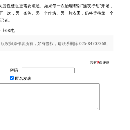
性梗阻更需要疏通。如果每一次治理都以“连夜行动”开场，
那么下一次，另一条沟、另一个作坊、另一片农田，仍将等待第一个
的记者。
止68吨。
归原作者所有，如有侵权，请联系删除 025-84707368。
共有
0
条评论
密码：
匿名发表