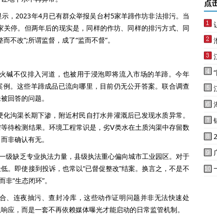
点
，2023年4月已有群众举报吴台村5家羊蹄作坊非法排污。当
2家关停。但两年后的现实是，同样的作坊、同样的排污方式、同
而不改”;所谓监督，成了“监而不督”。
碱不仅排入河道，也被用于浸泡即将流入市场的羊蹄。今年
的案例。这些羊蹄成品已流向哪里，目前仍无公开答案。联合调查
未被回答的问题。
化沟渠长期下渗，附近村民自打水井灌溉后已发现水质异常。
需等待检测结果。环境工程常识是，劣Ⅴ类水在土质沟渠中存留数
，而非确认有无。
一级缺乏专业执法力量，县级执法重心偏向城市工业园区。对于
低。即使接到投诉，也常以“已督促整改”结案。换言之，不是不
而非“生态闭环”。
、连夜抽污、查封冷库，这些动作证明问题并非无法快速处
急响应，而是一套不再依赖媒体曝光才能启动的日常监管机制。