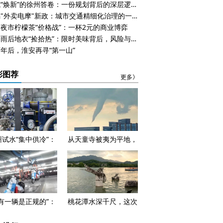
老城“焕新”的徐州答卷：一份规划背后的深层逻辑与未尽难题
无锡"外卖电摩"新政：城市交通精细化治理的一次破冰
夜市柠檬茶“价格战”：一杯2元的商业博弈
杭州雨后地衣“捡拾热”：限时美味背后，风险与边界不容忽视
年后，淮安再寻“第一山”
彩图荐
更多》
州试水“集中供冷”：
从天童寺被夷为平地，
19℃的矿水，正在
到高楼顶部的漏斗云：
估一座城市的身价
宁波龙卷风四百年时空
对话
没有一辆是正规的”：
桃花潭水深千尺，这次
个电动自行车重镇的
是真的