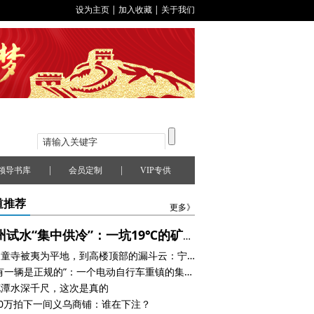
设为主页
|
加入收藏
|
关于我们
|
|
领导书库
会员定制
VIP专供
道推荐
更多》
徐州试水“集中供冷”：一坑19℃的矿水，正在重估一座城市的身价
从天童寺被夷为平地，到高楼顶部的漏斗云：宁波龙卷风四百年时空对话
“没有一辆是正规的”：一个电动自行车重镇的集体失守
花潭水深千尺，这次是真的
00万拍下一间义乌商铺：谁在下注？