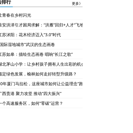
集体失守
击排行
更多》
让青春在乡村闪光
淮安洪泽引才困局求解：“洪雁”回归+人才“飞地”
江苏沭阳：花木经济迈入“3.0”时代
“国际湿地城市”武汉的生态画卷
江苏如皋：描绘生态画卷 唱响“长江之歌”
湖北茅山小学：让乡村孩子拥有人生出彩的机会
锚定绿色发展，榆林如何走好转型升级路？
20年厦门马拉松，这座城市如何让公益理念“跑”入人心？
广西贵港 聚力攻坚 推动“四大振兴”
一个高速服务区，如何“零碳”运营？