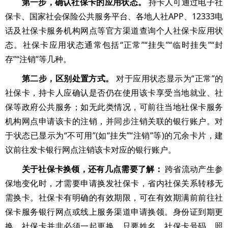
第一步，确认社保卡的应用状态。
持卡人可通过电子社
保卡、国家社会保险公共服务平台、各地人社APP、12333电
话及社保卡服务机构网点等官方渠道查询个人社保卡应用状
态。社保卡应用状态通常包括“正常”“挂失”“临时挂失”“封
存”“注销”等几种。
第二步，区别处置方式。
对于应用状态显示为“正常”的
社保卡，持卡人应确认是否仍在使用该卡享受当地就业、社
保等政府公共服务；如无此类情况，可前往当地社保卡服务
机构网点申请该卡的注销，并同步注销关联的银行账户。对
于状态已显示为“不可用”(如“挂失”“注销”等)的冗余卡片，建
议前往发卡银行网点注销该卡对应的银行账户。
关于社保卡换领，还有几点需要了解：
跨省流动产生参
保地变化时，才需要申请换发社保卡，省内社保关系转移无
需换卡。社保卡有明确的有效期限，可在有效期满前前往社
保卡服务银行网点或线上服务渠道申请换领。身份证到期更
换，社保卡并非必须一起更换，只要姓名、社保卡号码、照