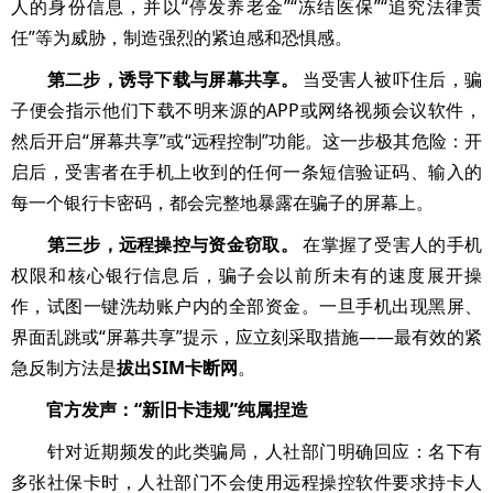
人的身份信息，并以“停发养老金”“冻结医保”“追究法律责
任”等为威胁，制造强烈的紧迫感和恐惧感。
第二步，诱导下载与屏幕共享。
当受害人被吓住后，骗
子便会指示他们下载不明来源的APP或网络视频会议软件，
然后开启“屏幕共享”或“远程控制”功能。这一步极其危险：开
启后，受害者在手机上收到的任何一条短信验证码、输入的
每一个银行卡密码，都会完整地暴露在骗子的屏幕上。
第三步，远程操控与资金窃取。
在掌握了受害人的手机
权限和核心银行信息后，骗子会以前所未有的速度展开操
作，试图一键洗劫账户内的全部资金。一旦手机出现黑屏、
界面乱跳或“屏幕共享”提示，应立刻采取措施——最有效的紧
急反制方法是
拔出SIM卡断网
。
官方发声：“新旧卡违规”纯属捏造
针对近期频发的此类骗局，人社部门明确回应：名下有
多张社保卡时，人社部门不会使用远程操控软件要求持卡人