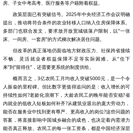
房、子女中考高考、医疗服务等户籍附着权益。
政策层面已有突破信号。2025年中央经济工作会议明确
提出，推动将符合条件的农业转移人口纳入住房保障体系。
多部门也联合发文，要求放开放宽城镇落户限制，以“一张
床、一间房、一套房”的方式梯次解决居住问题。
但改革的真正落地仍面临地方财政压力、社保跨省接续
不畅、灵活就业者权益保障不足等实际困难。从“住下
来”到“留得住”，还需要更系统的制度供给。
概而言之，3亿农民工月均收入突破5000元，是一个令
人振奋的里程碑。但比数字更值得追问的是：收入增长的可
持续性如何?老龄化浪潮下，大龄农民工的晚年能否安稳?省
内就业的低收入短板如何补齐?从建筑业退出的庞大劳动力，
能否在服务业中找到更有尊严、更高收入的岗位?这些问题的
答案，将直接影响中国城乡融合的成色，也决定着内需潜力
能否真正释放。农民工的每一张工资条，都是中国经济深层