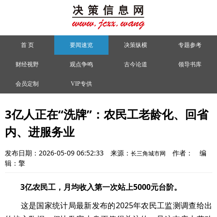
首 页
要闻速览
决策纵横
专题参考
财经视野
观点争鸣
古今论道
领导书库
会员定制
VIP专供
3亿人正在“洗牌”：农民工老龄化、回省
内、进服务业
发布日期：2026-05-09 06:52:33
来源：
作者：
编
长三角城市网
辑：擎
3亿农民工，月均收入第一次站上5000元台阶。
这是国家统计局最新发布的2025年农民工监测调查给出