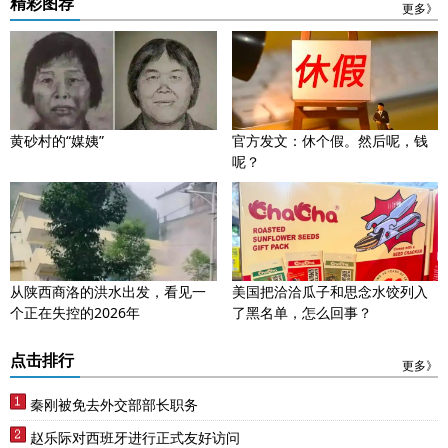
精彩图荐
更多》
黄砂村的“媒姨”
官方发文：休个假。然后呢，钱
呢？
从陕西商洛的洪水出发，看见一
美国把洽洽瓜子和思念水饺列入
个正在失控的2026年
了黑名单，怎么回事？
点击排行
更多》
秦刚被免去外交部部长职务
赵乐际对西班牙进行正式友好访问