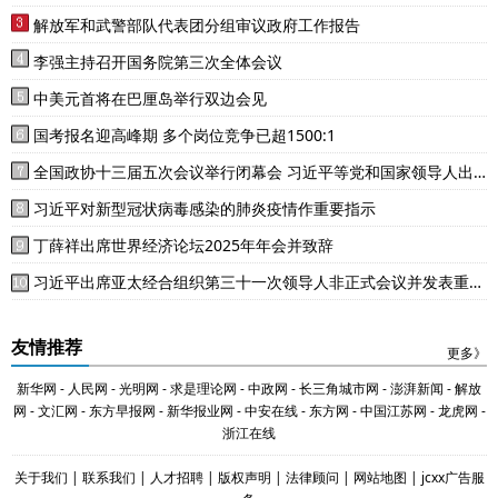
解放军和武警部队代表团分组审议政府工作报告
李强主持召开国务院第三次全体会议
中美元首将在巴厘岛举行双边会见
国考报名迎高峰期 多个岗位竞争已超1500:1
全国政协十三届五次会议举行闭幕会 习近平等党和国家领导人出
席
习近平对新型冠状病毒感染的肺炎疫情作重要指示
丁薛祥出席世界经济论坛2025年年会并致辞
习近平出席亚太经合组织第三十一次领导人非正式会议并发表重要
讲话
友情推荐
更多》
新华网
-
人民网
-
光明网
-
求是理论网
-
中政网
-
长三角城市网
-
澎湃新闻
-
解放
网
-
文汇网
-
东方早报网
-
新华报业网
-
中安在线
-
东方网
-
中国江苏网
-
龙虎网
-
浙江在线
关于我们
|
联系我们
|
人才招聘
|
版权声明
|
法律顾问
|
网站地图
|
jcxx广告服