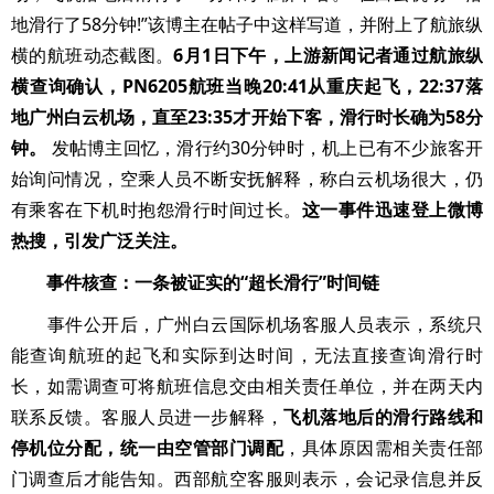
地滑行了58分钟!”该博主在帖子中这样写道，并附上了航旅纵
横的航班动态截图。
6月1日下午，上游新闻记者通过航旅纵
横查询确认，PN6205航班当晚20:41从重庆起飞，22:37落
地广州白云机场，直至23:35才开始下客，滑行时长确为58分
钟。
发帖博主回忆，滑行约30分钟时，机上已有不少旅客开
始询问情况，空乘人员不断安抚解释，称白云机场很大，仍
有乘客在下机时抱怨滑行时间过长。
这一事件迅速登上微博
热搜，引发广泛关注。
事件核查：一条被证实的“超长滑行”时间链
事件公开后，广州白云国际机场客服人员表示，系统只
能查询航班的起飞和实际到达时间，无法直接查询滑行时
长，如需调查可将航班信息交由相关责任单位，并在两天内
联系反馈。客服人员进一步解释，
飞机落地后的滑行路线和
停机位分配，统一由空管部门调配
，具体原因需相关责任部
门调查后才能告知。西部航空客服则表示，会记录信息并反