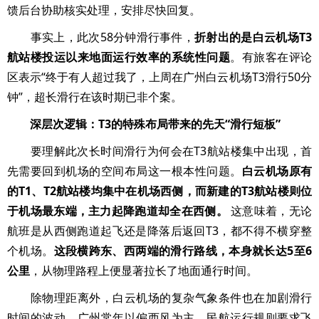
馈后台协助核实处理，安排尽快回复。
事实上，此次58分钟滑行事件，
折射出的是白云机场T3
航站楼投运以来地面运行效率的系统性问题
。有旅客在评论
区表示“终于有人超过我了，上周在广州白云机场T3滑行50分
钟”，超长滑行在该时期已非个案。
深层次逻辑：T3的特殊布局带来的先天“滑行短板”
要理解此次长时间滑行为何会在T3航站楼集中出现，首
先需要回到机场的空间布局这一根本性问题。
白云机场原有
的T1、T2航站楼均集中在机场西侧，而新建的T3航站楼则位
于机场最东端，主力起降跑道却全在西侧。
这意味着，无论
航班是从西侧跑道起飞还是降落后返回T3，都不得不横穿整
个机场。
这段横跨东、西两端的滑行路线，本身就长达5至6
公里
，从物理路程上便显著拉长了地面通行时间。
除物理距离外，白云机场的复杂气象条件也在加剧滑行
时间的波动。广州常年以偏西风为主，民航运行规则要求飞