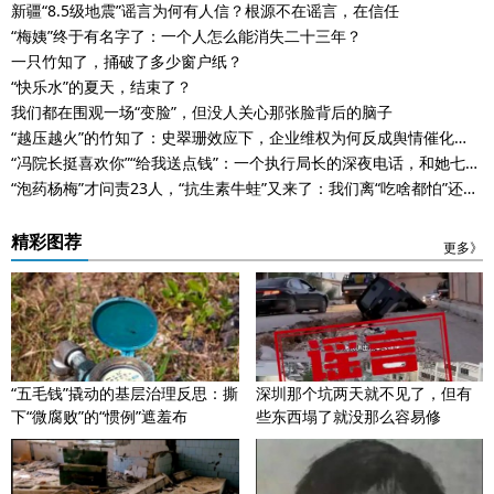
新疆“8.5级地震”谣言为何有人信？根源不在谣言，在信任
“梅姨”终于有名字了：一个人怎么能消失二十三年？
一只竹知了，捅破了多少窗户纸？
“快乐水”的夏天，结束了？
我们都在围观一场“变脸”，但没人关心那张脸背后的脑子
“越压越火”的竹知了：史翠珊效应下，企业维权为何反成舆情催化
剂？
“冯院长挺喜欢你”“给我送点钱”：一个执行局长的深夜电话，和她七年
的执行困局
“泡药杨梅”才问责23人，“抗生素牛蛙”又来了：我们离“吃啥都怕”还有
多远？
精彩图荐
更多》
“五毛钱”撬动的基层治理反思：撕
深圳那个坑两天就不见了，但有
下“微腐败”的“惯例”遮羞布
些东西塌了就没那么容易修