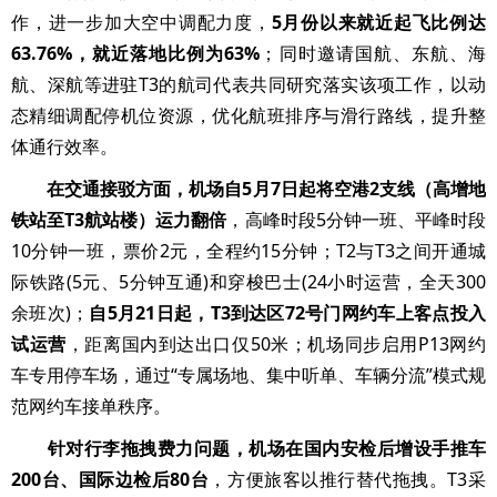
作，进一步加大空中调配力度，
5月份以来就近起飞比例达
63.76%，就近落地比例为63%
；同时邀请国航、东航、海
航、深航等进驻T3的航司代表共同研究落实该项工作，以动
态精细调配停机位资源，优化航班排序与滑行路线，提升整
体通行效率。
在交通接驳方面，机场自5月7日起将空港2支线（高增地
铁站至T3航站楼）运力翻倍
，高峰时段5分钟一班、平峰时段
10分钟一班，票价2元，全程约15分钟；T2与T3之间开通城
际铁路(5元、5分钟互通)和穿梭巴士(24小时运营，全天300
余班次)；
自5月21日起，T3到达区72号门网约车上客点投入
试运营
，距离国内到达出口仅50米；机场同步启用P13网约
车专用停车场，通过“专属场地、集中听单、车辆分流”模式规
范网约车接单秩序。
针对行李拖拽费力问题，机场在国内安检后增设手推车
200台、国际边检后80台
，方便旅客以推行替代拖拽。T3采