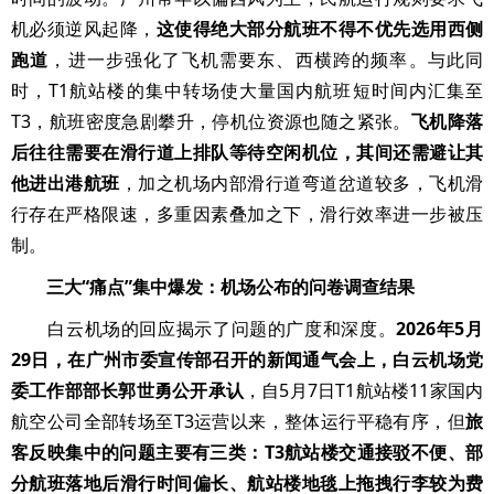
机必须逆风起降，
这使得绝大部分航班不得不优先选用西侧
跑道
，进一步强化了飞机需要东、西横跨的频率。与此同
时，T1航站楼的集中转场使大量国内航班短时间内汇集至
T3，航班密度急剧攀升，停机位资源也随之紧张。
飞机降落
后往往需要在滑行道上排队等待空闲机位，其间还需避让其
他进出港航班
，加之机场内部滑行道弯道岔道较多，飞机滑
行存在严格限速，多重因素叠加之下，滑行效率进一步被压
制。
三大“痛点”集中爆发：机场公布的问卷调查结果
白云机场的回应揭示了问题的广度和深度。
2026年5月
29日，在广州市委宣传部召开的新闻通气会上，白云机场党
委工作部部长郭世勇公开承认
，自5月7日T1航站楼11家国内
航空公司全部转场至T3运营以来，整体运行平稳有序，但
旅
客反映集中的问题主要有三类：T3航站楼交通接驳不便、部
分航班落地后滑行时间偏长、航站楼地毯上拖拽行李较为费