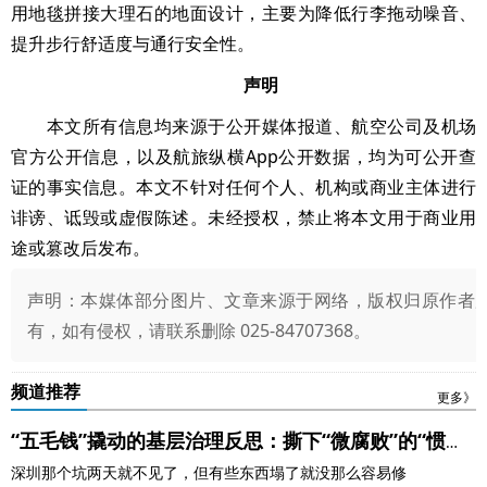
用地毯拼接大理石的地面设计，主要为降低行李拖动噪音、
提升步行舒适度与通行安全性。
声明
本文所有信息均来源于公开媒体报道、航空公司及机场
官方公开信息，以及航旅纵横App公开数据，均为可公开查
证的事实信息。本文不针对任何个人、机构或商业主体进行
诽谤、诋毁或虚假陈述。未经授权，禁止将本文用于商业用
途或篡改后发布。
声明：本媒体部分图片、文章来源于网络，版权归原作者
有，如有侵权，请联系删除 025-84707368。
频道推荐
更多》
“五毛钱”撬动的基层治理反思：撕下“微腐败”的“惯
深圳那个坑两天就不见了，但有些东西塌了就没那么容易修
例”遮羞布