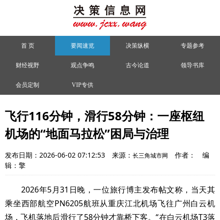
首 页
要闻速览
决策纵横
专题参考
财经视野
观点争鸣
古今论道
领导书库
会员定制
VIP专供
飞行116分钟，滑行58分钟：一座枢纽
机场的“地面马拉松”困局与治理
发布日期：2026-06-02 07:12:53
来源：
作者：
编
长三角城市网
辑：擎
2026年5月31日晚，一位旅行博主发布帖文称，当天其
乘坐西部航空PN6205航班从重庆江北机场飞往广州白云机
场，飞机落地后滑行了58分钟才靠桥下客。“在白云机场T3落