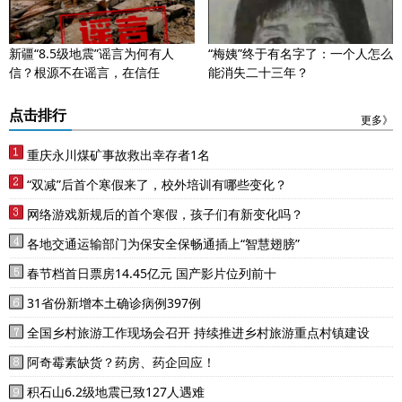
新疆“8.5级地震”谣言为何有人
“梅姨”终于有名字了：一个人怎么
信？根源不在谣言，在信任
能消失二十三年？
点击排行
更多》
重庆永川煤矿事故救出幸存者1名
“双减”后首个寒假来了，校外培训有哪些变化？
网络游戏新规后的首个寒假，孩子们有新变化吗？
各地交通运输部门为保安全保畅通插上“智慧翅膀”
春节档首日票房14.45亿元 国产影片位列前十
31省份新增本土确诊病例397例
全国乡村旅游工作现场会召开 持续推进乡村旅游重点村镇建设
阿奇霉素缺货？药房、药企回应！
积石山6.2级地震已致127人遇难