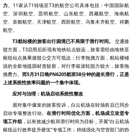
力
。11家从T1转场至T3的航空公司具体包括：中国国际航
空、深圳航空、昆明航空、山东航空、西藏航空、海南航
空、首都航空、天津航空、西部航空、乌鲁木齐航空、祥鹏
航空。
T3航站楼的旅客出行困境已不局限于滑行时间。
交通接
驳方面，T3启用后距现有地铁站点较远，旅客需经由地铁至
枢纽站点换乘接驳公交方可抵达；行李拖拽方面，航站楼铺
设的全新地毯因材质较新，对行李箱滚轮阻力较大，旅客拖
拽费力。
而5月31日晚PN6205航班58分钟的超长滑行，正是
上述系统性效率问题的一个集中体现。
应对与治理：机场启动系统性整改
面对集中爆发的旅客投诉，白云机场在转场前后已同步
启动专项整改行动。
在滑行时间优化方面，机场成立攻坚专
项工作组
，以有效减少航班滑行时间为目标，开展“白云机场
枢纽运行效率提升硬仗”专项工作；持续强化与空管部门的协