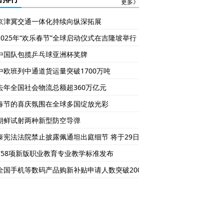
更多》
京津冀交通一体化持续向纵深拓展
2025年“欢乐春节”全球启动仪式在吉隆坡举行
中国队包揽乒乓球亚洲杯奖牌
中欧班列中通道货运量突破1700万吨
去年全国社会物流总额超360万亿元
春节的喜庆氛围在全球多国绽放光彩
朝鲜试射两种新型防空导弹
泰宪法法院禁止披露佩通坦出庭细节 将于29日作出裁决
758项新版职业教育专业教学标准发布
全国手机等数码产品购新补贴申请人数突破2000万