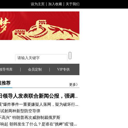
设为主页
|
加入收藏
|
关于我们
|
|
领导书库
会员定制
VIP专供
道推荐
更多》
韩日领导人发表联合新闻公报，强调稳步推进双边关系
“北溪”爆炸事件一重要嫌疑人落网，疑为破坏行动主要负责人
鲜试射两种新型防空导弹
不高兴” 特朗普再次威胁制裁俄罗斯
枪声响起 朝韩发生了什么？是谁在“挑衅”或“侵犯”？