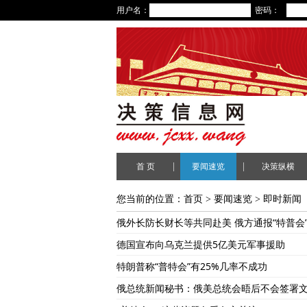
用户名：
密码：
|
|
首 页
要闻速览
决策纵横
您当前的位置：
首页
>
要闻速览
>
即时新闻
俄外长防长财长等共同赴美 俄方通报“特普会
德国宣布向乌克兰提供5亿美元军事援助
特朗普称“普特会”有25%几率不成功
俄总统新闻秘书：俄美总统会晤后不会签署