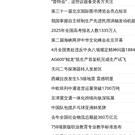
“普特会”，这些议题备受各方关注
第三十一届北京国际图书博览会亮点纷呈
我国掌握自主研制生产先进民用涡轴发动机
2025年全国高考报名人数1335万人
第二届海峡两岸中华文化峰会在京开幕
4月全国查处违反中央八项规定精神问题1884
AG600“鲲龙”批生产首架机完成生产试飞
天问二号探测器转入发射区
西藏拉孜发生5.5级地震 震感明显
中欧班列中通道货运量突破1700万吨
京津冀交通一体化持续向纵深拓展
中国队包揽乒乓球亚洲杯奖牌
去年全国社会物流总额超360万亿元
758项新版职业教育专业教学标准发布