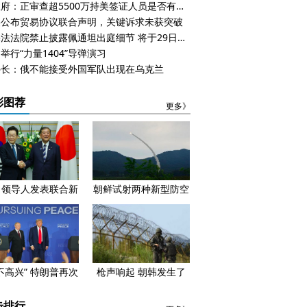
美政府：正审查超5500万持美签证人员是否有违规行为
美公布贸易协议联合声明，关键诉求未获突破
泰宪法法院禁止披露佩通坦出庭细节 将于29日作出裁决
举行“力量1404”导弹演习
外长：俄不能接受外国军队出现在乌克兰
彩图荐
更多》
日领导人发表联合新
朝鲜试射两种新型防空
公报，强调稳步推进
导弹
双边关系
不高兴” 特朗普再次
枪声响起 朝韩发生了
威胁制裁俄罗斯
什么？是谁在“挑
衅”或“侵犯”？
击排行