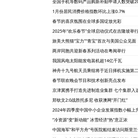
全国手机等数码产品购新补贴申请人数突破20
1月份居民消费价格指数环比上涨0.7%
春节的喜庆氛围在全球多国绽放光彩
2025年“欢乐春节”全球启动仪式在吉隆坡举
旅美大熊猫“宝力”“青宝”首次与美国公众见面
两岸同胞共迎新春系列活动在粤闽举行
我国风电太阳能发电装机超14亿千瓦
神舟十九号航天员乘组将于近日择机实施第
春节联欢晚会节目和技术创新亮点发布
京津冀携手打造先进制造业集群 七个集群入选
郑钦文2:0战胜托多尼 收获澳网“开门红”
2024年四季度中国中小企业发展指数小幅上
“冷资源”变“新动能” 冰雪经济“热”意正浓
中国海军“和平方舟”号医院船结束访问斯里兰