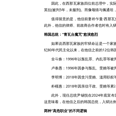
因此，在西那瓦家族四位前总理中，实际经
英拉(被判5年，未服刑)。而像颂猜与佩通
值得留意的是，他信前妻朴乍曼·西那瓦曾
此外，他信的律师、前政商合作者也时有入狱
韩国总统：“青瓦台魔咒”愈演愈烈
如果说西那瓦家族的牢狱命运是一个家族的
纪80年代民主化以来，在他信之前的12位韩
全斗焕：1996年以叛乱罪、内乱罪等被判
卢泰愚：1996年因参与叛乱、受贿等被判2
李明博：2018年因贪污受贿、滥用职权等被
朴槿惠：2018年因亲信干政、受贿等累计被
此外，现任总统尹锡悦在2024年底宣布
这意味着，在他信之后的韩国总统，入狱比
两种“高危职业”的不同逻辑