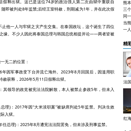
假释出狱。这已是这位74岁的政治强人第二次由狱中重获自
熊
，随即被判处8年监禁;后经王室特赦，刑期减为1年，并在此次假
止他一人与牢狱之灾产生交集。在泰国政坛，这个诞生了四位
一
解之缘。不少人因此将泰国总理与韩国总统相提并论——两者皆被
精
一无二的位置：
2006年因军事政变下台并流亡海外。2023年8月回国后，因滥用职
赦获释，2026年5月11日假释出狱。
法
话
)：其领导的政党被宪法法院解散，本人被禁止参政5年，但未入
可
任总理)：2017年因“大米渎职案”被缺席判处5年监禁。判决生效
实际入狱。
红
5年任总理)：2025年8月遭宪法法院罢免，但未涉及刑事监禁。
灶