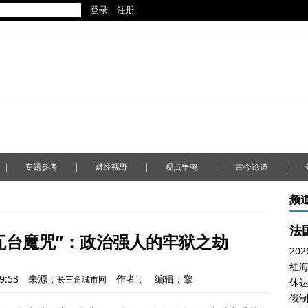
|
|
|
|
|
专题参考
财经视野
观点争鸣
古今论道
频
瓦台魔咒”：政治强人的牢狱之劫
20
9:53
来源：
作者：
编辑：擎
长三角城市网
休