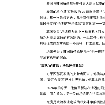
泰国与韩国虽然都呈现领导人高入狱率的
泰国的核心是“家族政治 vs 建制派司法
对抗。每一次政权更迭，几乎都伴随着对前
量民众支持)也使得“完全收监”异常困难——
韩国则是“总统权力集中 + 检察机关独立
缺乏对高层腐败的有效制约。一旦卸任，检
府往往借调查前总统一举两得：打击政敌、
结果便是：韩国历任总统几乎“无一善终”
非所有总理的宿命。
“高危”的背后：法治还是政治?
对于西那瓦家族的支持者而言，他信与英拉
国，“青瓦台魔咒”已被世界熟知，但其本质
2026年的今天，他信重新站在清迈的阳
消散。而在首尔，另一位前总统正在法庭与
究竟是政治家注定成为权力斗争的牺牲品