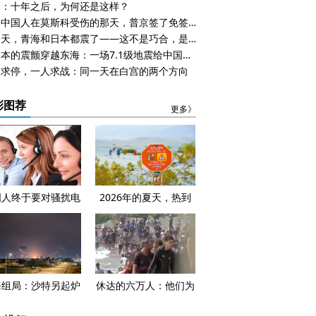
本：十年之后，为何还是这样？
三个中国人在莫斯科受伤的那天，普京签了免签令
同一天，青海和日本都震了——这不是巧合，是地壳在说话
当熊本的震颤穿越东海：一场7.1级地震给中国的“压力测试”
人求停，一人求战：同一天在白宫的两个方向
彩图荐
更多》
国人终于要对骚扰电
2026年的夏天，热到
说“不”了，但挨刀的
核电站因为河里没水关
能是摩洛哥打工人
了
海组局：沙特另起炉
休达的六万人：他们为
，能走出美国的影子
何拼上性命也要离开？