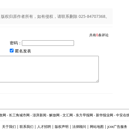
归原作者所有，如有侵权，请联系删除 025-84707368。
共有
0
条评论
密码：
匿名发表
政网
-
长三角城市网
-
澎湃新闻
-
解放网
-
文汇网
-
东方早报网
-
新华报业网
-
中安在
关于我们
|
联系我们
|
人才招聘
|
版权声明
|
法律顾问
|
网站地图
|
jcxx广告服务