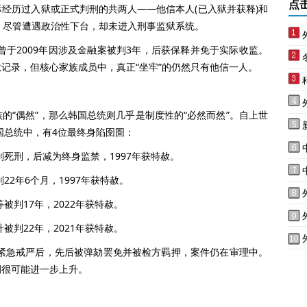
点
历过入狱或正式判刑的共两人——他信本人(已入狱并获释)和
坦，尽管遭遇政治性下台，却未进入刑事监狱系统。
于2009年因涉及金融案被判3年，后获保释并免于实际收监。
记录，但核心家族成员中，真正“坐牢”的仍然只有他信一人。
“偶然”，那么韩国总统则几乎是制度性的“必然而然”。自上世
国总统中，有4位最终身陷囹圄：
死刑，后减为终身监禁，1997年获特赦。
2年6个月，1997年获特赦。
判17年，2022年获特赦。
判22年，2021年获特赦。
紧急戒严后，先后被弹劾罢免并被检方羁押，案件仍在审理中。
例很可能进一步上升。