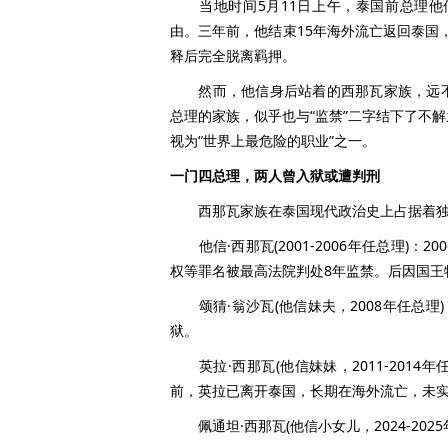
当地时间5月11日上午，泰国前总理他信
由。三年前，他结束15年海外流亡返回泰国
释后完全脱离羁押。
然而，他信身后站着的西那瓦家族，远不
总理的家族，似乎也与“监禁”二字结下了不
视为“世界上最危险的职业”之一。
一门四总理，两人曾入狱或遭判刑
西那瓦家族在泰国现代政治史上占据着独
他信·西那瓦(2001-2006年任总理)：
权等罪名被最高法院判处8年监禁。后因国王特
颂猜·翁沙瓦(他信妹夫，2008年任总理
狱。
英拉·西那瓦(他信妹妹，2011-2014年
前，英拉已离开泰国，长期在海外流亡，未
佩通坦·西那瓦(他信小女儿，2024-202