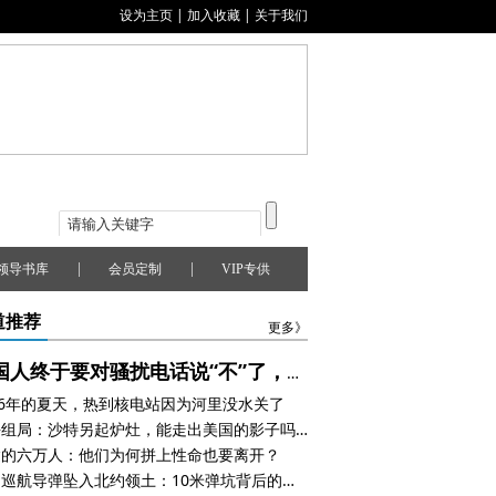
设为主页
|
加入收藏
|
关于我们
|
|
领导书库
会员定制
VIP专供
道推荐
更多》
法国人终于要对骚扰电话说“不”了，但挨刀的可能是摩洛哥打工人
26年的夏天，热到核电站因为河里没水关了
红海组局：沙特另起炉灶，能走出美国的影子吗？
达的六万人：他们为何拼上性命也要离开？
俄制巡航导弹坠入北约领土：10米弹坑背后的战争边界