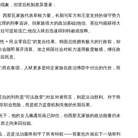
现象，但背后机制差异显著：
”。西那瓦家族代表草根力量，长期与军方和王室支持的保守势力
总理的刑事追诉。但家族强大的政治基础(他信、英拉均能获得大
英拉可提前流亡;他信入狱后迅速得到特赦或假释。
性 + 民众零容忍”的复合结果。韩国总统拥有极大的行政权，却
方会随即展开清算。加之韩国社会对权力滥用极度敏感，继任政
回应民意。
;而在泰国，入狱更多是特定家族在政治博弈中付出的代价，而
的判刑是“司法政变”;对反对者而言，则是法治胜利。对于韩
并非职业危险，而是权力监督机制失衡的长期后果。
光下，他的女儿佩通坦虽已卸任，但西那瓦家族的政治能量仍未
牢房之间来回拉锯。
，还是法治最终削平了所有特权——答案也许就在下一场审判