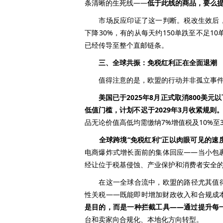
条清晰的生死线——
低于此线的商品，要么
市场反应印证了这一判断。税改生效后，
下降30%，有的从每天约150单跌至不足10
已经传导至整个直邮链条。
三、全球共振：免税红利正在全面退潮
值得注意的是，欧盟的行动并非孤立事件。
美国已于2025年8月正式取消800美元以
低值门槛，计划不迟于2029年3月收紧规则。
品无论价值高低均需缴纳7%增值税及10%至
全球跨境“免税红利”正以肉眼可见的速
电商爆炸式增长面前的集体回应——当小包
经让位于税基侵蚀、产业保护和消费者安全
在这一全球合流中，欧盟的路径尤其值得
性关税——既能即时增加财政收入和合规成
是目的，而是一种拦截工具——通过提升每
台和卖家向合规化、本地化方向转型。