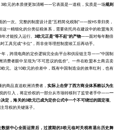
欧元的本质便更加清晰——它表面是一道税，实质是一场
规则
的一次。完整的制度设计是“五档简化税制”——按HS章归类，
率。但这一精细化的分类征税体系，需要依托尚在建设中的欧盟海关
8年才能投入运行。
3欧元正是“等不起”的产物
——面对每年翻倍
时工具完成“卡位”，而非坐等理想制度竣工后再动手。
十年，跨境电商的定价逻辑完全由平台和供应链主导——“中国制
欧洲消费者眼中呈现为“不可思议的低价”。一件在欧盟本土商店卖
10欧元。这10欧元的价差中，既有中国制造业的效率红利，也有
的商品直送欧洲消费者，
实际上击穿了西方商业体系赖以为生
关税的引入，将定价权的一部分从市场转移到了监管者手中——
一
台决定，海关的3欧元已成为定价公式中一个不可绕过的固定项
。
则主导权的关键落子。
盟海关数据中心全面运营后，过渡期的3欧元临时关税将退出历史舞