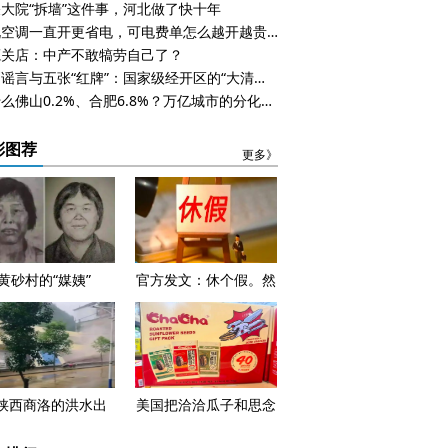
大院“拆墙”这件事，河北做了快十年
都说空调一直开更省电，可电费单怎么越开越贵？
蔻关店：中产不敢犒劳自己了？
一则谣言与五张“红牌”：国家级经开区的“大清算”时刻
为什么佛山0.2%、合肥6.8%？万亿城市的分化，早在五年前就已注定
彩图荐
更多》
黄砂村的“媒姨”
官方发文：休个假。然
后呢，钱呢？
陕西商洛的洪水出
美国把洽洽瓜子和思念
，看见一个正在失控
水饺列入了黑名单，怎