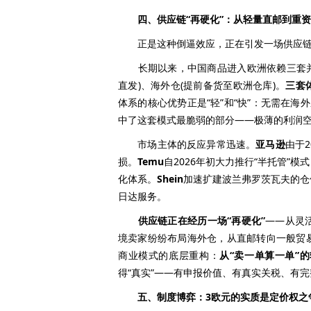
四、供应链“再硬化”：从轻量直邮到重
正是这种倒逼效应，正在引发一场供应链
长期以来，中国商品进入欧洲依赖三套并行
直发)、海外仓(提前备货至欧洲仓库)。
三套
体系的核心优势正是“轻”和“快”：无需在
中了这套模式最脆弱的部分——极薄的利润
市场主体的反应异常迅速。
亚马逊
由于
损。
Temu
自2026年初大力推行“半托管”
化体系。
Shein
加速扩建波兰弗罗茨瓦夫的仓
日达服务。
供应链正在经历一场“再硬化”
——从灵
境卖家纷纷布局海外仓，从直邮转向一般贸
商业模式的底层重构：
从“卖一单算一单”
得“真实”——有申报价值、有真实关税、有
五、制度博弈：3欧元的实质是定价权之