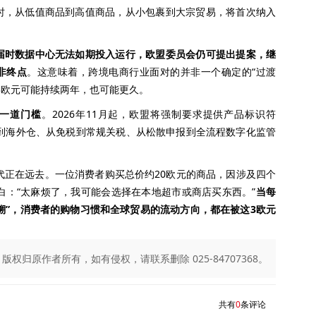
时，从低值商品到高值商品，从小包裹到大宗贸易，将首次纳入
届时数据中心无法如期投入运行，欧盟委员会仍可提出提案，继
非终点
。这意味着，跨境电商行业面对的并非一个确定的“过渡
3欧元可能持续两年，也可能更久。
第一道门槛
。2026年11月起，欧盟将强制要求提供产品标识符
直邮到海外仓、从免税到常规关税、从松散申报到全流程数字化监管
。
代正在远去。一位消费者购买总价约20欧元的商品，因涉及四个
白：“太麻烦了，我可能会选择在本地超市或商店买东西。”
当每
追溯”，消费者的购物习惯和全球贸易的流动方向，都在被这3欧元
归原作者所有，如有侵权，请联系删除 025-84707368。
共有
0
条评论