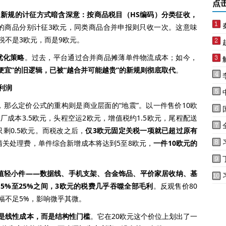
点
。
新规的计征方式暗含深意：按商品税目（HS编码）分类征收，
的商品分别计征3欧元，同类商品合并申报则只收一次。这意味
税不是3欧元，而是9欧元。
优化策略
。过去，平台通过合并商品摊薄单件物流成本；如今，
便宜”的旧逻辑，已被“越合并可能越贵”的新规则彻底取代
。
利润
么定价公式的重构则是商业层面的“地震”。以一件售价10欧
成本3.5欧元，头程空运2欧元，增值税约1.5欧元，尾程配送
只剩0.5欧元。而税改之后，
仅3欧元固定关税一项就已超过原有
元清关处理费，单件综合新增成本将达到5至8欧元，
一件10欧元的
低值轻小件——数据线、手机支架、合金饰品、平价家居收纳、基
5%至25%之间，3欧元的税费几乎吞噬全部毛利
。反观售价80
幅不足5%，影响微乎其微。
不是线性成本，而是结构性门槛
。它在20欧元这个价位上划出了一