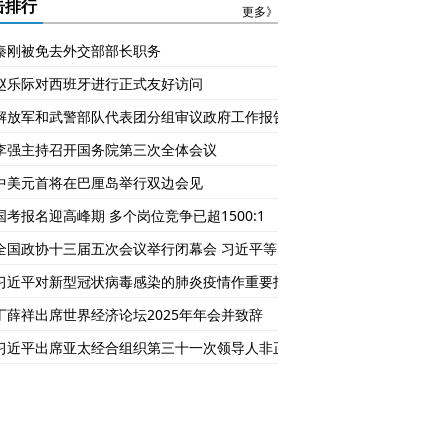
的2026年
么回事？
击排行
更多》
秦刚被免去外交部部长职务
赵乐际对西班牙进行正式友好访问
解放军和武警部队代表团分组审议政府工作报告
李强主持召开国务院第三次全体会议
中美元首将在巴厘岛举行双边会见
国考报名迎高峰期 多个岗位竞争已超1500:1
全国政协十三届五次会议举行闭幕会 习近平等党和国家领导人出席
习近平对新型冠状病毒感染的肺炎疫情作重要指示
丁薛祥出席世界经济论坛2025年年会并致辞
习近平出席亚太经合组织第三十一次领导人非正式会议并发表重要讲话