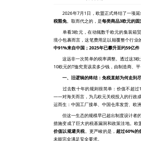
2026年7月1日，欧盟正式终结了一项
税豁免
。取而代之的，是
每类商品3欧元的固
单看3欧元，在动辄数千欧元的集装箱贸易
境小包裹而言，这笔费用足以颠覆整个行业
中91%来自中国；2025年已攀升至约59亿件
这远非一次简单的税率调整。透过这3欧
10欧元的T恤究竟该卖多少钱，由制造商、
一、旧逻辑的终结：免税直邮为何走到
过去数十年的规则很简单：价值不超过15
——对海关而言，为几欧元关税投入的行政成
运而生：中国工厂接单、中国仓库发货、欧
但这一生态的规模早已超出制度设计者的想
措施变成了巨大的税基漏洞和政策洼地。欧
价值以规避关税
。更严峻的是，
超过60%
未能完全满足安全要求。