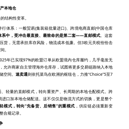
资产本地仓
的结构性变革。
体系：一般贸易(集装箱批量进口)、跨境电商直邮(中国仓库
体系中，受冲击最直接、最致命的是第二套——直邮模式
。这套
海外压货，无需承担库存风险，物流成本低廉。但3欧元关税恰恰击
空间。
2025年已实现97%的欧盟订单从欧盟境内仓库履约，几乎毫发无
模式，允许商家自主管理海外仓库存，试图将更多交易链路纳入本地
储空间。
速卖通
则依托菜鸟在欧洲的枢纽仓，力推“Choice”5至7
活、轻量的直邮模式，转向重资产、长周期的本地仓配模式。跨
易进口加本地仓储配送。这不仅仅是物流方式的切换，更是整个
的轻模式，转向“先备货、后销售”的重模式
，供应链必须重新变
完整合规记录。
争