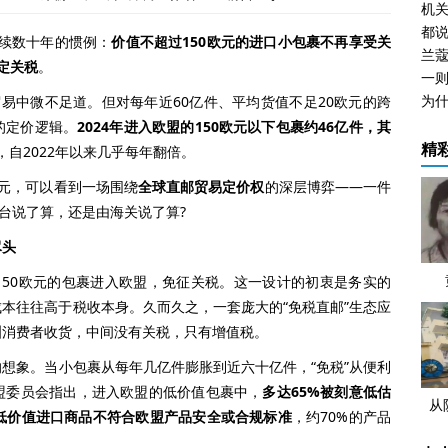
机关
延续数十年的惯例：
价值不超过150欧元的进口小包裹不再享受关
兰
定关税
。
中微不足道。但对每年近60亿件、平均货值不足20欧元的跨
的定价逻辑。
2024年进入欧盟的150欧元以下包裹约46亿件，其
精
，自2022年以来几乎每年翻倍。
元，可以看到一场围绕
全球直邮贸易定价权
的深层博弈——一件
平台说了算，还是由海关说了算?
尽头
0欧元的包裹进入欧盟，免征关税。这一设计的初衷是务实的
本往往高于税收本身。久而久之，一套庞大的“免税直邮”生态应
洲消费者收货，中间没有关税，只有增值税。
象。当小包裹从每年几亿件膨胀到近六十亿件，“免税”从便利
盟委员会指出，进入欧盟的低价值包裹中，
多达65%被刻意低估
从
的低价值进口商品不符合欧盟产品安全或合规标准
，约70%的产品
发