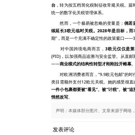
台
，转为按五档简化税制征收常规关税。届
统一的数字化关税管理体系。
然而，一个极易被忽略的变量是：
倘若
续延长3欧元临时关税。2028年是目标，而
期”，而是一个充满不确定性的政策窗口——
对中国跨境电商而言，
3欧元仅仅是
(PID)，以加强商品追溯与安全监管。从
——
商业模式的结构性转型才刚刚拉开帷幕
对欧洲消费者而言，“9.9欧元包邮”的时
类目需额外支付12欧元关税。她的感受很直
一件小包裹都要被“看见”、被“计税”、被“
悄然改写
。
声明：本媒体部分图片、文章来源于网络，版权
发表评论