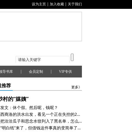
设为主页
|
加入收藏
|
关于我们
|
|
领导书库
会员定制
VIP专供
道推荐
更多》
砂村的“媒姨”
方发文：休个假。然后呢，钱呢？
从陕西商洛的洪水出发，看见一个正在失控的2026年
美国把洽洽瓜子和思念水饺列入了黑名单，怎么回事？
贷款“明白纸”来了，但借钱这件事真的变简单了吗？