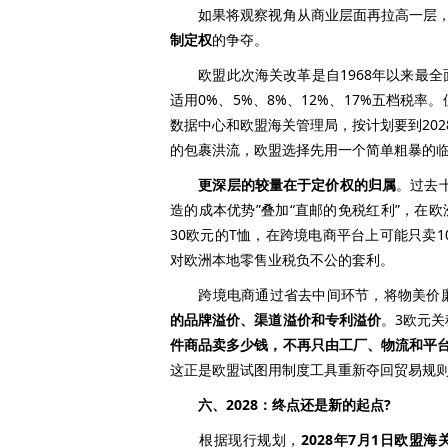
如果将观察视角从商业层面再拉高一层，3
制定权
的争夺。
欧盟此次海关改革是自1968年以来最全面
适用0%、5%、8%、12%、17%五档税
数据中心和欧盟海关管理局，按计划要到202
的包裹洪流，欧盟选择先用一个简单粗暴的临
更深层的较量在于定价权的归属
。过去
造的成本优势”叠加“直邮的免税红利”，在
30欧元的T恤，在跨境电商平台上可能只卖
对欧洲本地零售业税负不公的套利。
跨境电商通过省去中间环节，将物美价廉
的品牌溢价、渠道溢价和专利溢价
。3欧元
件商品卖多少钱，不再只由工厂、物流和平
这正是欧盟试图用制度工具重新夺回贸易规
六、2028：终点还是新的起点?
根据现行规划，
2028年7月1日欧