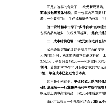
正是在这样的背景下，3欧元新规登场
而非按包裹整体计税
。同一包裹内不同类别
着，一个装有T恤、牛仔裤和裙子的包裹，关
这一设计精准击穿了“多件合单”的物流
包裹内品类越多，关税反而越高。
“越合并越
二、成本结构崩塌：3欧元如何吃掉全部
如果说旧逻辑的终结是制度层面的变革，那
元的T恤为例，税改前的成本链是这样的：工厂
2.5欧元，平台佣金1欧元——利润空间大约
利润
。若叠加2026年11月起拟加收的2欧
T恤，综合成本已超过售价本身
。
这不是个别案例。
单价20欧元以内的
础打底服装——行业整体毛利率本就徘徊在1
欧元以上的中高端商品，3欧元分摊后成本增
由此可以得出一个残酷的结论：
3欧元