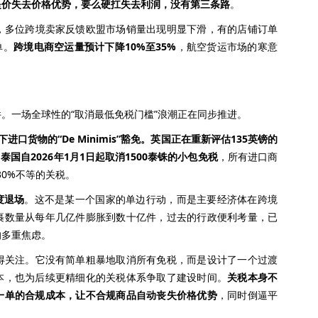
提价失去价格优势，要么硬扛失去利润，没有第三条路
。
多位跨境卖家反馈欧盟市场销量出现明显下滑，有的店铺订单
单。
跨境电商空运量预计下降10%至35%
，航空货运市场的寒意
一场全球性的“取消最低免税门槛”浪潮正在同步推进。
下进口货物的“De Minimis”豁免。英国正在重新评估135英镑的
泰国自2026年1月1日起取消1500泰铢的小包免税
，所有进口商
30%不等的关税。
度退场
。这不是某一个国家的单边行动，而是主要经济体在跨境
裹数量从每年几亿件膨胀到数十亿件，过去的行政便利考量，已
的多重焦虑。
关注。它没有简单粗暴地取消所有免税，而是设计了一个过渡
本，也为后续更精细化的关税体系争取了建设时间。
关税本身不
一单的合规成本，让不合规商品自动丧失价格优势
，同时倒逼平