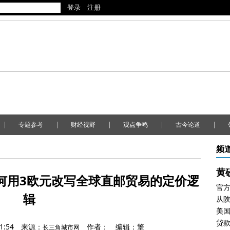
|
|
|
|
|
专题参考
财经视野
观点争鸣
古今论道
频
黄
何用3欧元改写全球直邮贸易的定价逻
官
辑
1:54
来源：
作者：
编辑：擎
长三角城市网