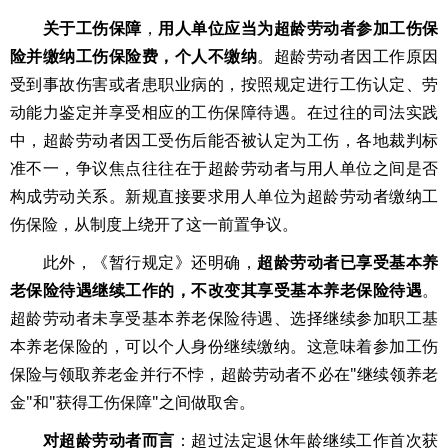
关于工伤保障
，
用人单位应当为超龄劳动者参加工伤保
险并缴纳工伤保险费，个人不缴纳
。超龄劳动者因工作原因
受到事故伤害或者患职业病的，按照规定进行工伤认定、劳
动能力鉴定并享受相应的工伤保障待遇。在过往的司法实践
中，超龄劳动者因工受伤后能否被认定为工伤，各地裁判标
准不一，争议焦点往往在于超龄劳动者与用人单位之间是否
构成劳动关系。新规直接要求用人单位为超龄劳动者缴纳工
伤保险，从制度上绕开了这一前置争议。
此外，《暂行规定》还明确，
超龄劳动者已享受基本养
老保险待遇继续工作的，不改变其享受基本养老保险待遇
。
超龄劳动者未享受基本养老保险待遇、选择继续参加职工基
本养老保险的，可以个人身份继续缴纳。这意味着参加工伤
保险与领取养老金并行不悖，超龄劳动者不必在"继续领养老
金"和"获得工伤保障"之间做取舍。
对超龄劳动者而言
：超过法定退休年龄继续工作首次获