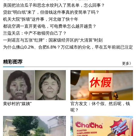
美国把洽洽瓜子和思念水饺列入了黑名单，怎么回事？
贷款“明白纸”来了，但借钱这件事真的变简单了吗？
机关大院“拆墙”这件事，河北做了快十年
都说空调一直开更省电，可电费单怎么越开越贵？
兰蔻关店：中产不敢犒劳自己了？
一则谣言与五张“红牌”：国家级经开区的“大清算”时刻
为什么佛山0.2%、合肥6.8%？万亿城市的分化，早在五年前就已注定
精彩图荐
更多》
黄砂村的“媒姨”
官方发文：休个假。然后呢，钱
呢？