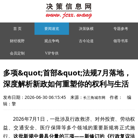
首 页
要闻速览
决策纵横
专题参考
财经视野
观点争鸣
古今论道
领导书库
会员定制
VIP专供
多项&quot;首部&quot;法规7月落地，
深度解析新政如何重塑你的权利与生活
发布日期：2026-06-30 06:15:45
来源：
作者：
编
长三角城市网
辑：擎
2026年7月1日，一批涉及行政救济、对外投资、劳动权
益、交通安全、医疗保障等多个领域的重要新规将正式施
行。
这批新规中最具分量的三项——新修订的《行政复议法