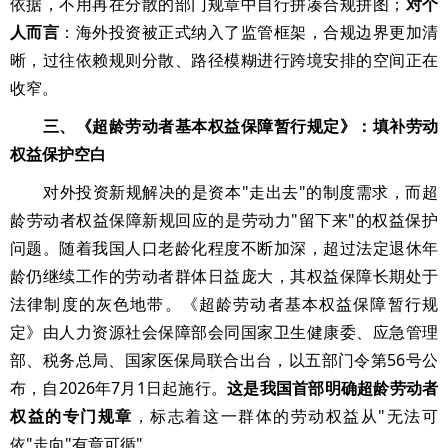
依据，不用再在分散的部门规章中自行拼凑合规拼图；
对个
人而言
：海外投资被正式纳入了监管框架，合规边界更加清
晰，过往依赖规则分散、路径模糊进行跨境安排的空间正在
收窄。
三、《超龄劳动者基本权益保障暂行规定》：填补劳动
权益保护空白
对外投资新规解决的是资本"走出去"的制度需求，而超
龄劳动者权益保障新规回应的是劳动力"留下来"的权益保护
问题。随着我国人口老龄化程度不断加深，超过法定退休年
龄仍继续工作的劳动者群体日益庞大，其权益保障长期处于
法律制度的灰色地带。《超龄劳动者基本权益保障暂行规
定》由人力资源社会保障部会同国家卫生健康委、应急管理
部、税务总局、国家医保局联合出台，以五部门令第56号公
布，自2026年7月1日起施行。
这是我国首部明确超龄劳动者
权益的专门规章
，标志着这一群体的劳动权益从"无法可
依"走向"有章可循"。