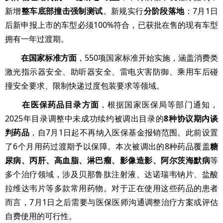
新增
整车底部撞击强制测试
。新规实行
分阶段落地
：7月1日
后新申报上市的车型必须100%符合，已获批在售的现有车型
拥有一年过渡期。
在国家标准方面
，550项国家标准开始实施，涵盖消费类
激光指示器安全、助听器安全、雷电灾害防御、乘用车后碰
撞安全要求、限制快递过度包装要求等领域。
在医保药品目录方面
，根据国家医保局等部门通知，
2025年目录调整中未成功续约被调出目录的
8种协议期内谈
判药品
，自7月1日起不再纳入医保基金报销范围。此前设置
了6个月用药过渡期予以保障。本次被调出的8种药品覆盖
糖
尿病、丙肝、高血脂、淋巴瘤、影像造影、阿尔茨海默病
等
多个治疗领域，涉及贝那鲁肽注射液、达诺瑞韦钠片、盐酸
拉维达韦片等多款常用药物。对于正在使用这些药品的患者
而言，7月1日之后需要与医保医师沟通调整治疗方案或评估
自费使用的可行性。