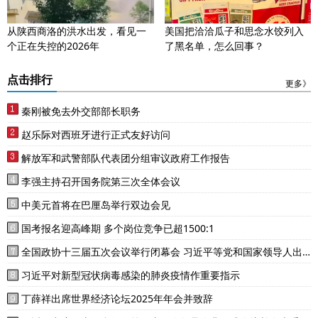
从陕西商洛的洪水出发，看见一
美国把洽洽瓜子和思念水饺列入
个正在失控的2026年
了黑名单，怎么回事？
点击排行
更多》
秦刚被免去外交部部长职务
赵乐际对西班牙进行正式友好访问
解放军和武警部队代表团分组审议政府工作报告
李强主持召开国务院第三次全体会议
中美元首将在巴厘岛举行双边会见
国考报名迎高峰期 多个岗位竞争已超1500:1
全国政协十三届五次会议举行闭幕会 习近平等党和国家领导人出
席
习近平对新型冠状病毒感染的肺炎疫情作重要指示
丁薛祥出席世界经济论坛2025年年会并致辞