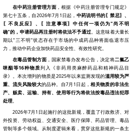
在中药注册管理方面
，根据《中药注册管理专门规定》
第七十五条，自2026年7月1日起，
中药说明书的〖禁忌〗、
〖不良反应〗、〖注意事项〗中任何一项仍为"尚不明
确"的，申请药品再注册时将依法不予通过
。这意味着大量长
期以"三不明"状态存在于市场的中成药品种将面临退市压
力，推动中药企业加快药品安全性、有效性研究。
在毒品管制方面
，国家禁毒办发布公告，决定将
二氟乙
咪酯等16种物质
列入《非药用类麻醉药品和精神药品目
录》。本次增列的物质是2025年以来监测发现的
滥用较为严
重、流失风险较大
的品种。自7月1日起，
相关物质的非法生
产、贩卖、运输、持有、使用等行为将依法按毒品违法犯罪
处理
。
2026年7月1日起施行的这批新规，覆盖了行政救济、对
外投资、劳动权益、交通安全、医疗保障、药品管理、毒品
管制等多个领域。从制度逻辑来看，贯穿这批新规的一条主