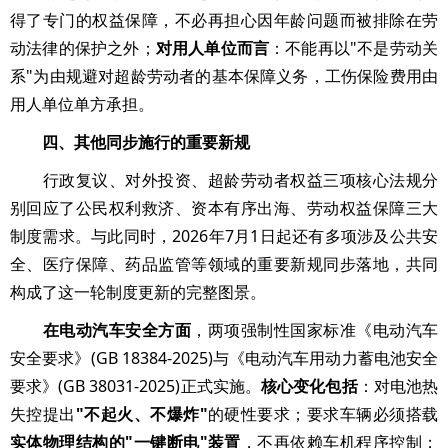
得了专门的权益保障，不必再担心因年龄问题而被排除在劳
动法律的保护之外；
对用人单位而言
：不能再以"不是劳动关
系"为由规避对超龄劳动者的基本保障义务，工伤保险费用由
用人单位单方承担。
四、其他同步施行的重要新规
行政复议、对外投资、超龄劳动者权益三项核心法规分
别回应了公民权利救济、资本有序出海、劳动权益保障三大
制度需求。与此同时，2026年7月1日起还有多项涉及公共安
全、医疗保障、药品监管等领域的重要新规同步落地，共同
构成了这一轮制度更新的完整图景。
在电动汽车安全方面
，两项强制性国家标准《电动汽车
安全要求》(GB 18384-2025)与《电动汽车用动力蓄电池安全
要求》(GB 38031-2025)正式实施。
核心变化包括
：对电池热
失控提出
"不起火、不爆炸"
的硬性要求；要求车辆必须搭载
实体物理结构的"一键断电"装置
，不再依赖车机程序控制；