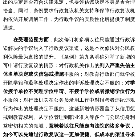
出的决定是否符合法律规定，也要评估该决定本身是否合理
恰当。同时，条例要求行政复议机关支持和保障行政复议机
构依法开展调解工作，为行政争议的实质性化解提供了制度
通道。
在受理范围方面
，此次修订将多项以往只能通过行政诉
讼解决的争议纳入了行政复议渠道，这是本次修法对公民权
利保障最为直接的提升。《条例》第九条明确列举了新增的
可申请行政复议的情形：对行政机关作出的
列入严重失信主
体名单决定或失信惩戒措施
不服的；对教育行政部门就学校
开除学籍和退学处理决定作出的申诉处理决定不服的；
对学
位授予单位不受理学位申请、不授予学位或者撤销学位行为
不服的；对行政机关在公务员录用工作中对报考者违纪违规
行为作出的处理决定不服的。这些新增情形覆盖了从信用惩
戒到教育权利、从学位管理到职业准入等多个与公民切身利
益密切相关的领域，
意味着以往只能走向法院的诸多争议，
如今可以先通过行政复议这一更加便捷、低成本的渠道寻求