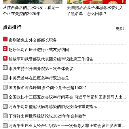
从陕西商洛的洪水出发，看见一
美国把洽洽瓜子和思念水饺列入
个正在失控的2026年
了黑名单，怎么回事？
点击排行
更多》
秦刚被免去外交部部长职务
赵乐际对西班牙进行正式友好访问
解放军和武警部队代表团分组审议政府工作报告
李强主持召开国务院第三次全体会议
中美元首将在巴厘岛举行双边会见
国考报名迎高峰期 多个岗位竞争已超1500:1
全国政协十三届五次会议举行闭幕会 习近平等党和国家领导人出
席
习近平对新型冠状病毒感染的肺炎疫情作重要指示
丁薛祥出席世界经济论坛2025年年会并致辞
习近平出席亚太经合组织第三十一次领导人非正式会议并发表重要