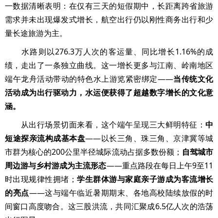
一数据清晰表明：在仅有三天的短假期中，长距离跨省旅游
需求并未出现爆发式增长，航空出行仍以刚性商务出行和少
量长途旅游为主。
水路则以276.3万人次的客运量、同比增长1.16%的成
绩，走出了一条独立曲线。这一增长更多与江南、岭南地区
端午龙舟活动带动的特色水上游览紧密绑定——
当传统文化
活动成为出行驱动力，水运便获得了超越数字增长的文化意
涵。
从出行场景切面来看，这个端午呈现三大鲜明特征：
中
短途探亲流构成基本盘
——以长三角、珠三角、京津冀等城
市群为核心的200公里半径城际流动占据多数份额；
自驾城市
周边游与乡村游成为主流形态
——重点路段在每日上午9至11
时出现规律性拥堵；
学生群体游与家庭亲子游成为客流增长
的亮点
——这与端午临近暑期期末、各地高校陆续放假的时
间窗口高度吻合。这三股洪流，共同汇聚成6.5亿人次的浩荡