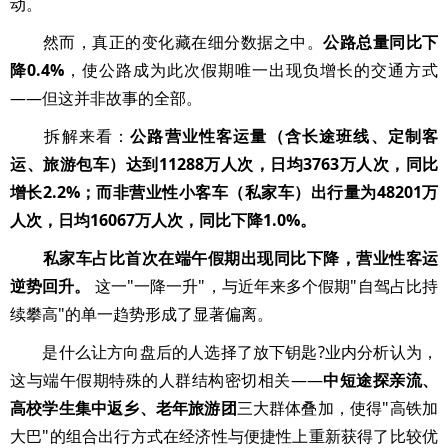
动。
然而，真正的变化藏在细分数据之中。
公路总量同比下
降0.4%
，使公路成为此次假期唯一出现负增长的交通方式
——但这并非故事的全部。
拆解来看：
公路营业性客运量（含长途班线、定制客
运、旅游包车）达到11288万人次，日均3763万人次，同比
增长2.2%；而非营业性小客车（私家车）出行量为48201万
人次，日均16067万人次，同比下降1.0%。
私家车占比首次在端午假期出现同比下降，营业性客运
逆势回升。
这一"一降一升"，与近年来多个假期"自驾占比持
续攀高"的单一趋势形成了显著偏离。
是什么让方向盘后的人选择了放下钥匙?业内分析认为，
这与端午假期特殊的人群结构密切相关——
中短途探亲流、
高校学生集中返乡、老年旅游团
三大群体叠加，使得"高铁加
大巴"的组合出行方式在经济性与便捷性上重新获得了比较优