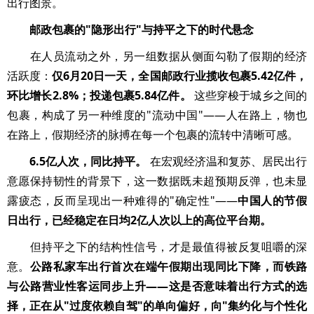
出行图景。
邮政包裹的"隐形出行"与持平之下的时代悬念
在人员流动之外，另一组数据从侧面勾勒了假期的经济
活跃度：
仅6月20日一天，全国邮政行业揽收包裹5.42亿件，
环比增长2.8%；投递包裹5.84亿件。
这些穿梭于城乡之间的
包裹，构成了另一种维度的"流动中国"——人在路上，物也
在路上，假期经济的脉搏在每一个包裹的流转中清晰可感。
6.5亿人次，同比持平。
在宏观经济温和复苏、居民出行
意愿保持韧性的背景下，这一数据既未超预期反弹，也未显
露疲态，反而呈现出一种难得的"确定性"——
中国人的节假
日出行，已经稳定在日均2亿人次以上的高位平台期。
但持平之下的结构性信号，才是最值得被反复咀嚼的深
意。
公路私家车出行首次在端午假期出现同比下降，而铁路
与公路营业性客运同步上升——这是否意味着出行方式的选
择，正在从"过度依赖自驾"的单向偏好，向"集约化与个性化