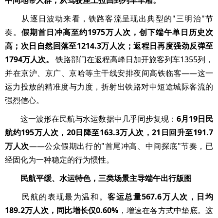
中间地带人群，从驾驶座上拉回到列车车厢。
从逐日波动来看，铁路客流呈现出典型的"三明治"节
奏。
假期首日冲高至约1975万人次，创下端午单日历史次
高；次日自然回落至1214.3万人次；返程日再度强劲反弹至
1794万人次。
铁路部门在返程高峰日加开旅客列车1355列，
并在京沪、京广、京哈等主干线安排夜间高铁临客——这一
运力投放的精准度与力度，折射出铁路对中短途城际客流的
强烈信心。
这一波形在民航与水运数据中几乎同步复现：
6月19日民
航约195万人次，20日降至163.3万人次，21日回升至191.7
万人次
——公众假期出行的"首尾冲高、中间探底"节奏，已
经固化为一种稳定的行为惯性。
民航平缓、水运特色，三类场景主导端午出行版图
民航的表现最为温和。
客运总量567.6万人次，日均
189.2万人次，同比增长仅0.60%
，增速在各方式中垫底。这