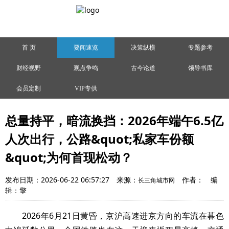
首 页
要闻速览
决策纵横
专题参考
财经视野
观点争鸣
古今论道
领导书库
会员定制
VIP专供
总量持平，暗流换挡：2026年端午6.5亿
人次出行，公路&quot;私家车份额
&quot;为何首现松动？
发布日期：2026-06-22 06:57:27
来源：
作者：
编
长三角城市网
辑：擎
2026年6月21日黄昏，京沪高速进京方向的车流在暮色