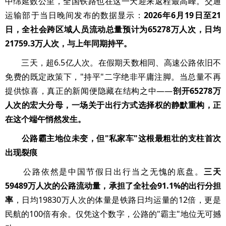
中绵延数公里，全国铁路也在这一天迎来返程最高峰。交通
运输部于当日晚间发布的数据显示：
2026年6月19日至21
日，全社会跨区域人员流动总量预计为65278万人次，日均
21759.3万人次，与上年同期持平。
三天，超6.5亿人次。在假期天数相同、高速公路依旧不
免费的既定政策下，"持平"二字绝非平庸注脚。当总量不再
提供惊喜，真正的新闻便隐藏在结构之中——
剖开65278万
人次的宏大分母，一场关于出行方式选择权的静默重构，正
在这个端午悄然发生。
公路霸主地位未变，但"私家车"这根最粗壮的支柱首次
出现裂痕
公路依然是中国节假日出行当之无愧的底盘。
三天
59489万人次的公路流动量，承担了全社会91.1%的出行分担
率
，日均19830万人次的体量是铁路日均运量的12倍，更是
民航的100倍有余。仅凭这个数字，公路的"霸主"地位无可撼