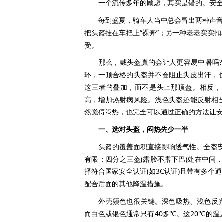
一个流传多年的顾虑，其实是错的。安全
每到盛夏，骑车人当中总会冒出两种声音：
把头盔挂在车把上“裸奔”；另一种老老实实
受。
那么，戴头盔真的会让人更容易中暑吗? 
环，一顶合格的头盔并不会阻止头皮出汗，
这三者的叠加，而不是头上那顶盔。相反，
高，增加热射病风险。浅色头盔还能反射相
然觉得闷热，也完全可以通过正确的方法让
一、选对头盔，闷热先少一半
头盔的覆盖面积直接影响透气性。全盔安全
有限；四分之三盔(露脸不露下巴)处在中间，
择符合国家安全认证(如3C认证)且带有多
配合后面的其他降温措施。
外壳颜色也很关键。深色吸热、浅色反光。
而白色或银色通常只有40多℃。这20℃的