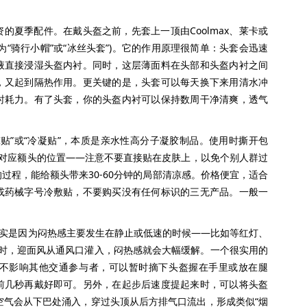
夏季配件。在戴头盔之前，先套上一顶由Coolmax、莱卡或
“骑行小帽”或“冰丝头套”)。它的作用原理很简单：头套会迅速
液直接浸湿头盔内衬。同时，这层薄面料在头部和头盔内衬之间
，又起到隔热作用。更关键的是，头套可以每天换下来用清水冲
时耗力。有了头套，你的头盔内衬可以保持数周干净清爽，透气
”或“冷凝贴”，本质是亲水性高分子凝胶制品。使用时撕开包
衬对应额头的位置——注意不要直接贴在皮肤上，以免个别人群过
过程，能给额头带来30-60分钟的局部清凉感。价格便宜，适合
或药械字号冷敷贴，不要购买没有任何标识的三无产品。一般一
实是因为闷热感主要发生在静止或低速的时候——比如等红灯、
小时，迎面风从通风口灌入，闷热感就会大幅缓解。一个很实用的
不影响其他交通参与者，可以暂时摘下头盔握在手里或放在腿
前几秒再戴好即可。另外，在起步后速度提起来时，可以将头盔
样空气会从下巴处涌入，穿过头顶从后方排气口流出，形成类似“烟