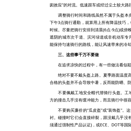
囱效应”的对流。低速跟车或经过尘土较大路
调整骑行时间和路线虽然不属于头盔本身的
下午3点骑行通勤，就算用上所有降温技巧
时候。尽量把骑行安排到清晨(6点-9点)或傍
遮阴的城市次干道、滨河绿道或非机动车专
能保持匀速骑行的路线，能让风速带来的冷
三、这些事千万不要做
在追求凉快的过程中，有一些做法看似聪
绝对不要不戴头盔上路。夏季路面温度高，
合格的头盔并不会导致中暑，反而能防晒、防
不要佩戴工地安全帽代替骑行头盔。工地
方的撞击几乎没有缓冲能力，而且骑行中很
不要购买廉价的“瓜皮盔”或“装饰盔”。这
衬。碰撞时它们会直接碎裂，跟没戴几乎没有
须通过强制性产品认证)，或ECE、DOT等国