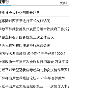
的2026年
么回事？
击排行
更多》
秦刚被免去外交部部长职务
赵乐际对西班牙进行正式友好访问
解放军和武警部队代表团分组审议政府工作报告
李强主持召开国务院第三次全体会议
中美元首将在巴厘岛举行双边会见
国考报名迎高峰期 多个岗位竞争已超1500:1
全国政协十三届五次会议举行闭幕会 习近平等党和国家领导人出席
习近平对新型冠状病毒感染的肺炎疫情作重要指示
丁薛祥出席世界经济论坛2025年年会并致辞
习近平出席亚太经合组织第三十一次领导人非正式会议并发表重要讲话