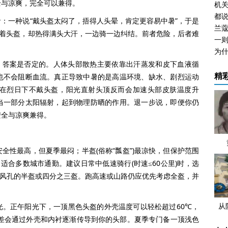
与凉爽，完全可以兼得。
机关
一种说“戴头盔太闷了，捂得人头晕，肯定更容易中暑”，于是
兰
扣着头盔，却热得满头大汗，一边骑一边纠结。前者危险，后者难
答案是否定的。人体头部散热主要依靠出汗蒸发和皮下血液循
也不会阻断血流。真正导致中暑的是高温环境、缺水、剧烈运动
精
在烈日下不戴头盔，阳光直射头顶反而会加速头部皮肤温度升
当一部分太阳辐射，起到物理防晒的作用。退一步说，即便你仍
安全与凉爽兼得。
性最高，但夏季最闷；半盔(俗称“瓢盔”)最凉快，但保护范围
适合多数城市通勤。建议日常中低速骑行(时速≤60公里)时，选
个通风孔的半盔或四分之三盔。跑高速或山路仍应优先考虑全盔，并
从
正午阳光下，一顶黑色头盔的外壳温度可以轻松超过60℃，
发
温差会通过外壳和内衬逐渐传导到你的头部。夏季专门备一顶浅色