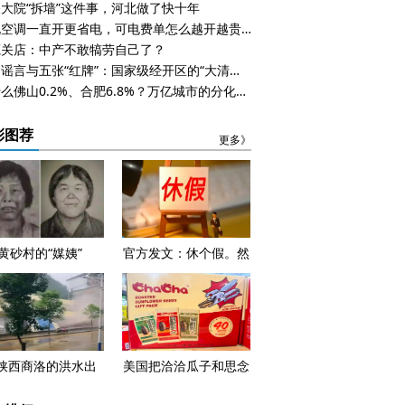
大院“拆墙”这件事，河北做了快十年
都说空调一直开更省电，可电费单怎么越开越贵？
蔻关店：中产不敢犒劳自己了？
一则谣言与五张“红牌”：国家级经开区的“大清算”时刻
为什么佛山0.2%、合肥6.8%？万亿城市的分化，早在五年前就已注定
彩图荐
更多》
黄砂村的“媒姨”
官方发文：休个假。然
后呢，钱呢？
陕西商洛的洪水出
美国把洽洽瓜子和思念
，看见一个正在失控
水饺列入了黑名单，怎