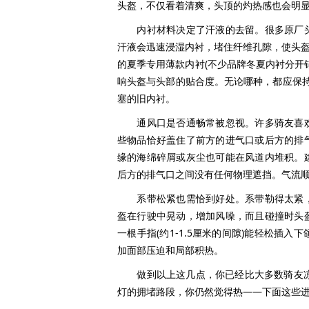
头盔，不仅看着清爽，头顶的灼热感也会明
内衬材料决定了汗液的去留。很多原厂头
汗液会迅速浸湿内衬，堵住纤维孔隙，使头盔
的夏季专用薄款内衬(不少品牌冬夏内衬分开
响头盔与头部的贴合度。无论哪种，都应保持
塞的旧内衬。
通风口是否通畅常被忽视。许多骑友喜欢
些物品恰好盖住了前方的进气口或后方的排
缘的海绵碎屑或灰尘也可能在风道内堆积。
后方的排气口之间没有任何物理遮挡。气流
系带松紧也需恰到好处。系带勒得太紧，
盔在行驶中晃动，增加风噪，而且碰撞时头
一根手指(约1-1.5厘米的间隙)能轻松插
加面部压迫和局部积热。
做到以上这几点，你已经比大多数骑友凉快
灯的拥堵路段，你仍然觉得热——下面这些