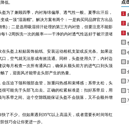
显降低。
点
盔为了兼顾四季，内衬海绵偏厚、透气性一般。夏季出汗后，
变成一顶“湿蒸帽”。解决方案有两个：一是购买同品牌官方出品
销售)；二是选用吸湿排汗处理的第三方内衬垫，但要注意不能影
每1-2周拆洗一次的频率——干净的内衬透气性远好于被汗渍堵
在头盔上粘贴装饰贴纸、安装运动相机支架或反光条。如果这
气口，空气就无法形成有效流通。同样，头盔使用久了，内衬边
建议每月检查一次所有通风口，确保从额头前方的进气口到头顶
顺畅了，迎面风才能带走头部产生的热量。
会压迫下颌和颈部血管，加重闷热感和束缚感；系带太松，头
盔很可能先于头部飞出去。正确的松紧标准是：扣好系带后，用
入下颌与系带之间。这个空隙既能保证头盔不会脱落，又不会额外增
了不少。但如果遇到35℃以上高温天，或者需要长时间等红
进阶技巧会让你更进一步。