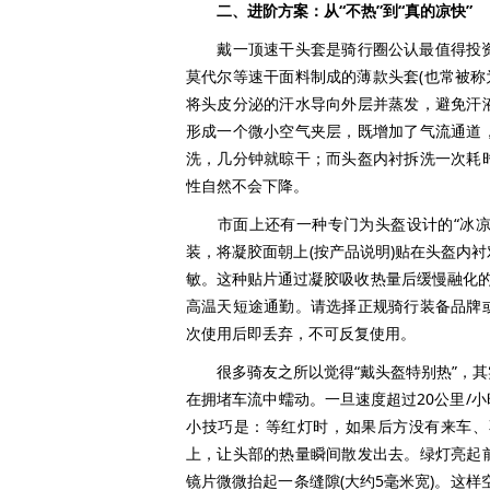
二、进阶方案：从“不热”到“真的凉快”
戴一顶速干头套是骑行圈公认最值得投资的
莫代尔等速干面料制成的薄款头套(也常被称为
将头皮分泌的汗水导向外层并蒸发，避免汗
形成一个微小空气夹层，既增加了气流通道
洗，几分钟就晾干；而头盔内衬拆洗一次耗
性自然不会下降。
市面上还有一种专门为头盔设计的“冰凉贴
装，将凝胶面朝上(按产品说明)贴在头盔内
敏。这种贴片通过凝胶吸收热量后缓慢融化的
高温天短途通勤。请选择正规骑行装备品牌
次使用后即丢弃，不可反复使用。
很多骑友之所以觉得“戴头盔特别热”，其
在拥堵车流中蠕动。一旦速度超过20公里/
小技巧是：等红灯时，如果后方没有来车、
上，让头部的热量瞬间散发出去。绿灯亮起
镜片微微抬起一条缝隙(大约5毫米宽)。这