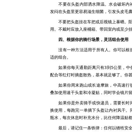
不要在头盔内部洒水降温。水会破坏内衬
发闷在头盔里更容易滋生细菌，引发头皮毛
不要把头盔挂在车把或后视镜上暴晒。阳光
用。不戴时应放入座桶箱、带回室内或至少
四、根据你的骑行场景，灵活组合使用
没有一种方法适用于所有人。你可以根据
适的组合。
如果你每天通勤距离只有3到5公里，中低
配合等红灯时摘盔散热，基本就足够了。你
如果你周末跑山或长途摩旅，中高速行驶
叠加使用速干头套和冷凝贴，同时学会镜片
如果你是外卖骑手或快递员，需要长时间
换使用，每跑完一单摘下头盔让内衬风干。
瓶水，每次休息时补充水分，比任何降温贴
最后，请记住一条铁律：任何以牺牲安全为