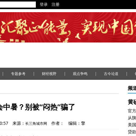
|
|
|
|
|
专题参考
财经视野
观点争鸣
古今论道
频
黄
会中暑？别被“闷热”骗了
官
0:57
来源：
作者：
编辑：擎
长三角城市网