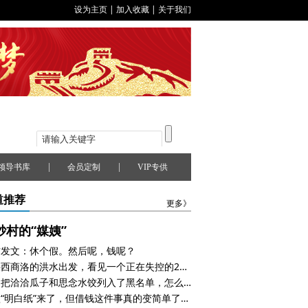
设为主页
|
加入收藏
|
关于我们
|
|
领导书库
会员定制
VIP专供
道推荐
更多》
砂村的“媒姨”
方发文：休个假。然后呢，钱呢？
从陕西商洛的洪水出发，看见一个正在失控的2026年
美国把洽洽瓜子和思念水饺列入了黑名单，怎么回事？
贷款“明白纸”来了，但借钱这件事真的变简单了吗？