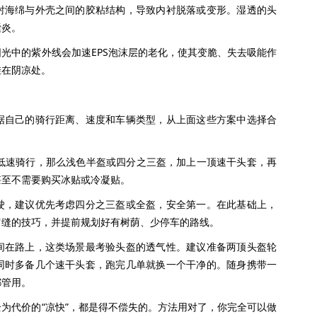
海绵与外壳之间的胶粘结构，导致内衬脱落或变形。湿透的头
囊炎。
中的紫外线会加速EPS泡沫层的老化，使其变脆、失去吸能作
挂在阴凉处。
自己的骑行距离、速度和车辆类型，从上面这些方案中选择合
速骑行，那么浅色半盔或四分之三盔，加上一顶速干头套，再
甚至不需要购买冰贴或冷凝贴。
，建议优先考虑四分之三盔或全盔，安全第一。在此基础上，
留缝的技巧，并提前规划好有树荫、少停车的路线。
在路上，这类场景最考验头盔的透气性。建议准备两顶头盔轮
同时多备几个速干头套，跑完几单就换一个干净的。随身携带一
都管用。
代价的“凉快”，都是得不偿失的。方法用对了，你完全可以做