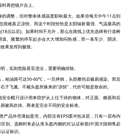
段时再把镜片合上。
调整，但对整体体感温度影响最大。如果你每天中午11点到
，也很难真正凉快。而这个时段恰恰是太阳辐射最强、气温最高的
晚(18点以后)。如果时间不允许，那么在路线上优先选择有行道树
用道。频繁的停车起步会大大增加闷热感，而一条车少、阴凉、
却效果发挥到极致。
明，实则危险甚至违法，需要明确排除。
柏油路可达50-60℃，一旦摔倒，头部擦伤后极易感染。而且
石子飞溅。不戴头盔所换来的“凉快”，代价可能是致命的。
安全帽只设计用来防护从上往下掉的物体，对正面、侧面和后
容易被风吹掉。两者是完全不同的安全标准。
类产品外壳薄如蛋壳，内部没有EPS缓冲泡沫层，只有一层布内
区别。选购时务必认准头盔内侧的3C认证标签(中国大陆销售必
际认证标识。