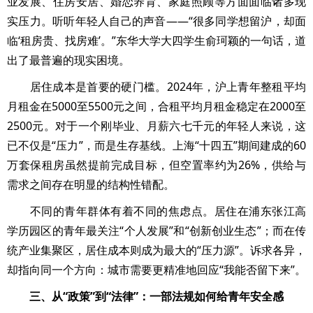
业发展、住房安居、婚恋养育、家庭照顾等方面面临诸多现
实压力。听听年轻人自己的声音——“很多同学想留沪，却面
临‘租房贵、找房难’。”东华大学大四学生俞珂颖的一句话，道
出了最普遍的现实困境。
居住成本是首要的硬门槛。2024年，沪上青年整租平均
月租金在5000至5500元之间，合租平均月租金稳定在2000至
2500元。对于一个刚毕业、月薪六七千元的年轻人来说，这
已不仅是“压力”，而是生存基线。上海“十四五”期间建成的60
万套保租房虽然提前完成目标，但空置率约为26%，供给与
需求之间存在明显的结构性错配。
不同的青年群体有着不同的焦虑点。居住在浦东张江高
学历园区的青年最关注“个人发展”和“创新创业生态”；而在传
统产业集聚区，居住成本则成为最大的“压力源”。诉求各异，
却指向同一个方向：城市需要更精准地回应“我能否留下来”。
三、从“政策”到“法律”：一部法规如何给青年安全感