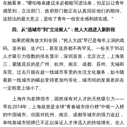
在她看来，“哪怕每条建议未必都能写进法条，但足以让青年
感受到，立法部门、政府部门都正在认真回应他们的期待。
这部法的最大意义，是给了青年一份安全感和踏实感。”
四、从“选城市”到“立法留人”：抢人大战进入新阶段
如果把视角放大到全国，“抢人大战”早已是每年上演的戏
码。送补贴、送户口，甚至送房都不再罕见。一份关于95后
人才吸引力指数的排名显示，深圳居首，北京次之，上海第
三，紧随其后的是广州、杭州、南京、成都、苏州、无锡和
东莞。过去只能在超一线城市享受的生活文化服务，如今随
着新一线城市的崛起变得更加均等化，城市间的发展差距在
一定程度上缩小了。
上海作为老牌强市，固然保有对人才的天然吸引力——
早在2014年，上海就曾是全球“青春城市排行榜”中唯一入榜
的中国城市。但面对杭州、南京、成都等城市的强力追赶，
单纯靠城市招牌已不足以保证人才净流入的持续增长。在人