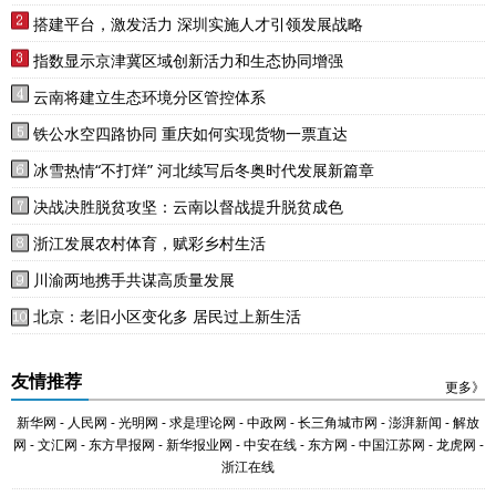
搭建平台，激发活力 深圳实施人才引领发展战略
指数显示京津冀区域创新活力和生态协同增强
云南将建立生态环境分区管控体系
铁公水空四路协同 重庆如何实现货物一票直达
冰雪热情“不打烊” 河北续写后冬奥时代发展新篇章
决战决胜脱贫攻坚：云南以督战提升脱贫成色
浙江发展农村体育，赋彩乡村生活
川渝两地携手共谋高质量发展
北京：老旧小区变化多 居民过上新生活
友情推荐
更多》
新华网
-
人民网
-
光明网
-
求是理论网
-
中政网
-
长三角城市网
-
澎湃新闻
-
解放
网
-
文汇网
-
东方早报网
-
新华报业网
-
中安在线
-
东方网
-
中国江苏网
-
龙虎网
-
浙江在线